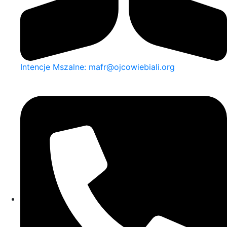
Intencje Mszalne: mafr@ojcowiebiali.org