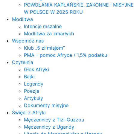
POWOŁANIA KAPŁAŃSKIE, ZAKONNE I MISYJNE
W POLSCE W 2025 ROKU
Modlitwa
Intencje mszalne
Modlitwa za zmarłych
Wspomóż nas
Klub „5 zł misjom”
PMA – pomoc Afryce / 1,5% podatku
Czytelnia
Głos Afryki
Bajki
Legendy
Poezja
Artykuły
Dokumenty misyjne
Święci z Afryki
Męczennicy z Tizi-Ouzzou
Męczennicy z Ugandy