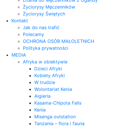
Litania do Męczenników z Ugandy
Życiorysy Męczenników
Życiorysy Świętych
Kontakt
Jak do nas trafić
Polecamy
OCHRONA OSÓB MAŁOLETNICH
Polityka prywatności
MEDIA
Afryka w obiektywie
Dzieci Afryki
Kobiety Afryki
W trudzie
Wolontariat Kenia
Algieria
Kasama-Chipota Falls
Kenia
Misenga outstation
Tanzania – flora i fauna