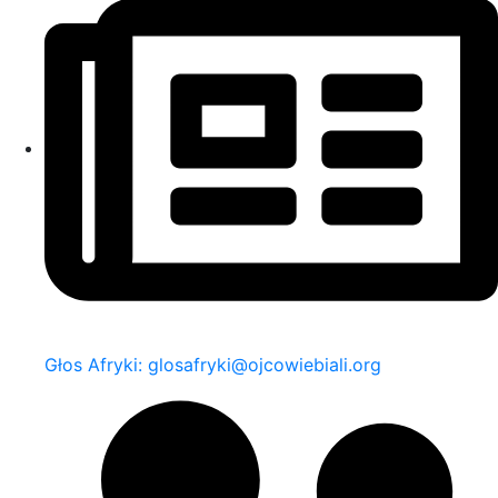
Głos Afryki: glosafryki@ojcowiebiali.org