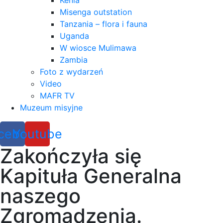
Kenia
Misenga outstation
Tanzania – flora i fauna
Uganda
W wiosce Mulimawa
Zambia
Foto z wydarzeń
Video
MAFR TV
Muzeum misyjne
cebook
Youtube
Zakończyła się
Kapituła Generalna
naszego
Zgromadzenia.