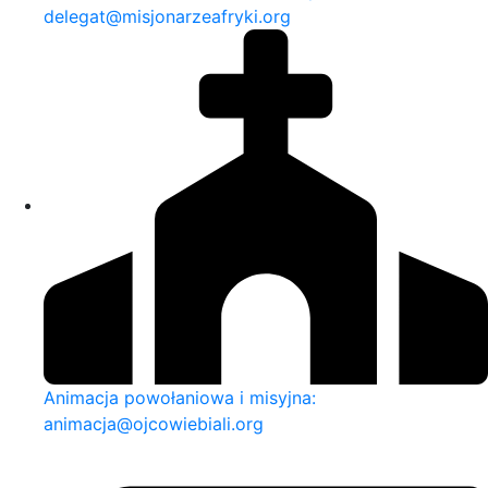
delegat@misjonarzeafryki.org
Animacja powołaniowa i misyjna:
animacja@ojcowiebiali.org