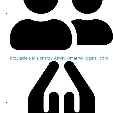
Przyjaciele Misjonarzy Afryki: pmafryki@gmail.com