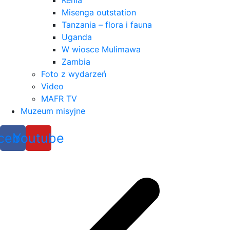
Kenia
Misenga outstation
Tanzania – flora i fauna
Uganda
W wiosce Mulimawa
Zambia
Foto z wydarzeń
Video
MAFR TV
Muzeum misyjne
cebook
Youtube