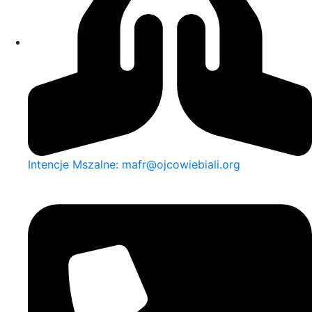
Intencje Mszalne: mafr@ojcowiebiali.org