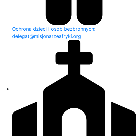
Ochrona dzieci i osób bezbronnych:
delegat@misjonarzeafryki.org