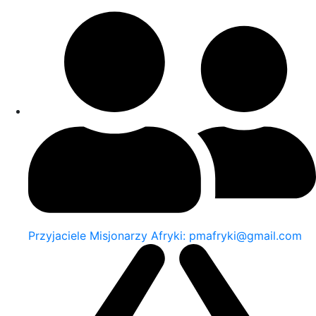
Przyjaciele Misjonarzy Afryki: pmafryki@gmail.com