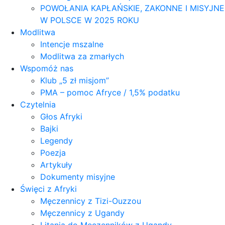
POWOŁANIA KAPŁAŃSKIE, ZAKONNE I MISYJNE
W POLSCE W 2025 ROKU
Modlitwa
Intencje mszalne
Modlitwa za zmarłych
Wspomóż nas
Klub „5 zł misjom”
PMA – pomoc Afryce / 1,5% podatku
Czytelnia
Głos Afryki
Bajki
Legendy
Poezja
Artykuły
Dokumenty misyjne
Święci z Afryki
Męczennicy z Tizi-Ouzzou
Męczennicy z Ugandy