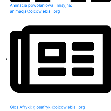
Animacja powołaniowa i misyjna:
animacja@ojcowiebiali.org
Głos Afryki: glosafryki@ojcowiebiali.org