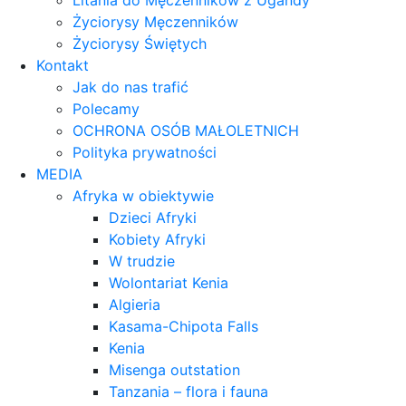
Litania do Męczenników z Ugandy
Życiorysy Męczenników
Życiorysy Świętych
Kontakt
Jak do nas trafić
Polecamy
OCHRONA OSÓB MAŁOLETNICH
Polityka prywatności
MEDIA
Afryka w obiektywie
Dzieci Afryki
Kobiety Afryki
W trudzie
Wolontariat Kenia
Algieria
Kasama-Chipota Falls
Kenia
Misenga outstation
Tanzania – flora i fauna