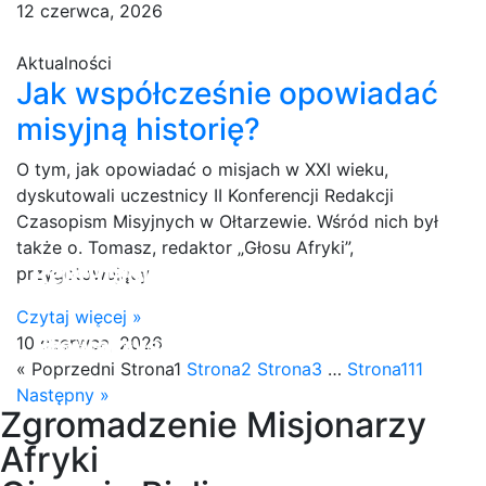
12 czerwca, 2026
Aktualności
Jak współcześnie opowiadać
misyjną historię?
O tym, jak opowiadać o misjach w XXI wieku,
dyskutowali uczestnicy II Konferencji Redakcji
Czasopism Misyjnych w Ołtarzewie. Wśród nich był
także o. Tomasz, redaktor „Głosu Afryki”,
,,Stać się wszystkim dla
Rekrutacja 2026
przygotowujący
MISJONARZE AFRYKI
wszystkich."
W afryce umiłowałem wszystko:
Czytaj więcej »
Zostań Misjonarzem Afryki. Przyjedź na Dni Otwarte: 1-3 maj
Stowarzyszenie
10 czerwca, 2026
OJCOWIE BIALI
2026
(1 Kor 9:22)
Jej przeszłość, przyszłość, Jej góry, ziemię i jej niebo.
« Poprzedni
Strona
1
Strona
2
Strona
3
…
Strona
111
Następny »
Zgromadzenie Misjonarzy
Afryki