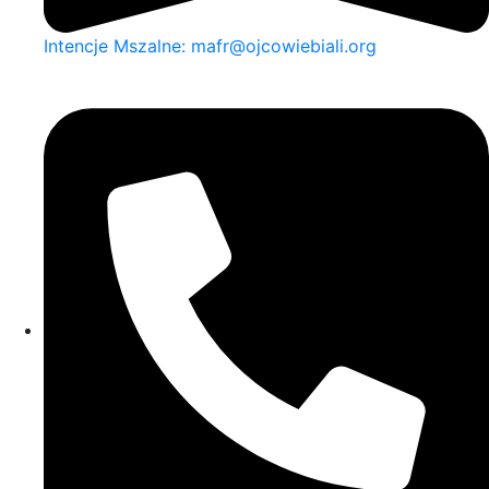
Intencje Mszalne: mafr@ojcowiebiali.org