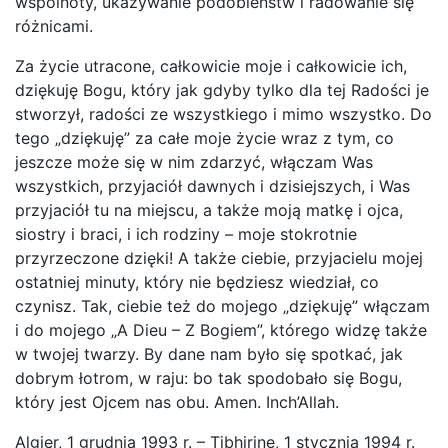
wspólnoty, ukazywanie podobieństw i radowanie się
różnicami.
Za życie utracone, całkowicie moje i całkowicie ich,
dziękuję Bogu, który jak gdyby tylko dla tej Radości je
stworzył, radości ze wszystkiego i mimo wszystko. Do
tego „dziękuję” za całe moje życie wraz z tym, co
jeszcze może się w nim zdarzyć, włączam Was
wszystkich, przyjaciół dawnych i dzisiejszych, i Was
przyjaciół tu na miejscu, a także moją matkę i ojca,
siostry i braci, i ich rodziny – moje stokrotnie
przyrzeczone dzięki! A także ciebie, przyjacielu mojej
ostatniej minuty, który nie będziesz wiedział, co
czynisz. Tak, ciebie też do mojego „dziękuję” włączam
i do mojego „A Dieu – Z Bogiem”, którego widzę także
w twojej twarzy. By dane nam było się spotkać, jak
dobrym łotrom, w raju: bo tak spodobało się Bogu,
który jest Ojcem nas obu. Amen. Inch’Allah.
Algier, 1 grudnia 1993 r. – Tibhirine, 1 stycznia 1994 r.