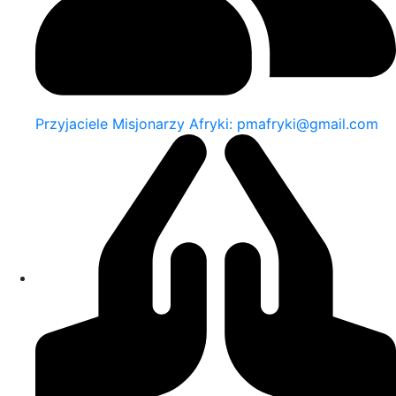
Przyjaciele Misjonarzy Afryki: pmafryki@gmail.com