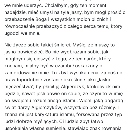
we mnie uderzyć. Chciałbym, gdy ten moment
nadejdzie, mieć umysł na tyle jasny, bym mógł prosić o
przebaczenie Boga i wszystkich moich bliźnich i
równocześnie przebaczyć z całego serca temu, który
ugodzi we mnie.
Nie życzę sobie takiej śmierci. Myślę, że muszę to
jasno powiedzieć. Bo nie wyobrażam sobie, jak
mógłbym się cieszyć z tego, że ten naród, który
kocham, miałby być w czambuł oskarżony o
zamordowanie mnie. To zbyt wysoka cena, za coś co
prawdopodobnie zostanie określone jako „łaska
męczeństwa”, by płacił ją Algierczyk, ktokolwiek nim
będzie, nawet jeśli powie on sobie, że czyni to w imię
po swojemu rozumianego islamu. Wiem, jaką pogardą
świat darzy Algierczyków, wszystkich bez różnicy. I
znana mi jest karykatura islamu, forsowana przez typ
ludzi dobrze myślących. Ci ludzie zbyt łatwo
uspokajają własne sumienie, stawiając znak równania