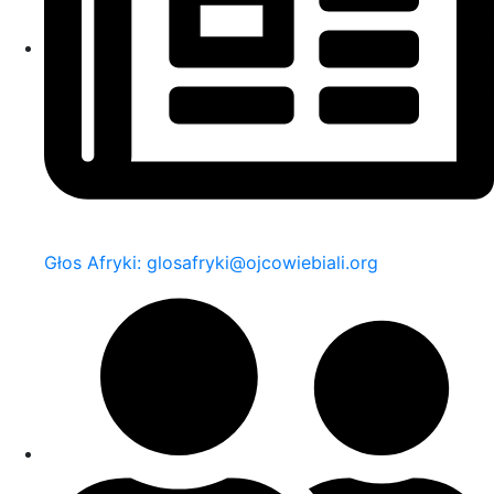
Głos Afryki: glosafryki@ojcowiebiali.org