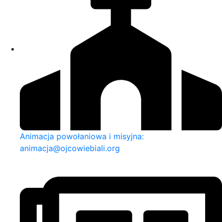
Animacja powołaniowa i misyjna:
animacja@ojcowiebiali.org