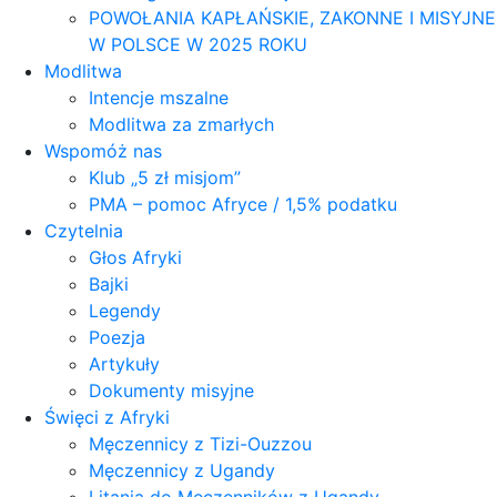
POWOŁANIA KAPŁAŃSKIE, ZAKONNE I MISYJNE
W POLSCE W 2025 ROKU
Modlitwa
Intencje mszalne
Modlitwa za zmarłych
Wspomóż nas
Klub „5 zł misjom”
PMA – pomoc Afryce / 1,5% podatku
Czytelnia
Głos Afryki
Bajki
Legendy
Poezja
Artykuły
Dokumenty misyjne
Święci z Afryki
Męczennicy z Tizi-Ouzzou
Męczennicy z Ugandy