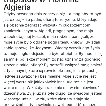
Algieria​
Gdyby pewnego dnia zdarzyło się – a mogłoby to być
już dzisiaj – że padnę ofiarą terroryzmu, który zdaje
się obecnie zagrażać wszystkim cudzoziemcom
zamieszkującym w Algierii, pragnąłbym, aby moja
wspólnota, mój Kościół, moja rodzina pamiętali, że
moje życie było oddane Bogu i temu krajowi. By zdali
sobie sprawę, że Jedynemu Władcy wszelkiego życia
to moje nagłe odejście nie było obojętne. By modlili się
za mnie; bo jakże mogłem zostać uznany za godnego
złożenia takiej ofiary? By potrafili związać moją śmierć
z tylu innymi, które są równie okrutne, lecz pozostają
ledwie zauważone i bezimienne. Moje życie nie jest
więcej warte niż jakiekolwiek inne. Ale też nie jest
warte mniej. W każdym razie nie ma w nim niewinności
dzieciństwa. Żyję już na tyle długo, że świadom jestem
własnego udziału w złu, które niestety zdaje się
przeważać na tym świecie, nawet tego, które może