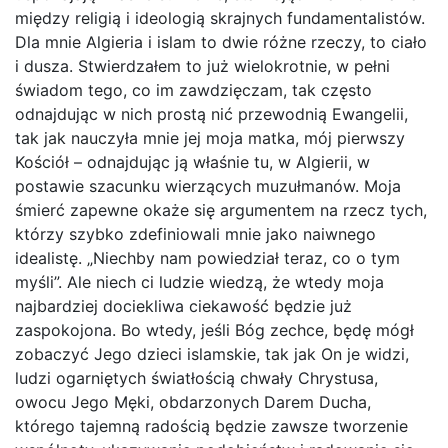
między religią i ideologią skrajnych fundamentalistów.
Dla mnie Algieria i islam to dwie różne rzeczy, to ciało
i dusza. Stwierdzałem to już wielokrotnie, w pełni
świadom tego, co im zawdzięczam, tak często
odnajdując w nich prostą nić przewodnią Ewangelii,
tak jak nauczyła mnie jej moja matka, mój pierwszy
Kościół – odnajdując ją właśnie tu, w Algierii, w
postawie szacunku wierzących muzułmanów. Moja
śmierć zapewne okaże się argumentem na rzecz tych,
którzy szybko zdefiniowali mnie jako naiwnego
idealistę. „Niechby nam powiedział teraz, co o tym
myśli”. Ale niech ci ludzie wiedzą, że wtedy moja
najbardziej dociekliwa ciekawość będzie już
zaspokojona. Bo wtedy, jeśli Bóg zechce, będę mógł
zobaczyć Jego dzieci islamskie, tak jak On je widzi,
ludzi ogarniętych światłością chwały Chrystusa,
owocu Jego Męki, obdarzonych Darem Ducha,
którego tajemną radością będzie zawsze tworzenie