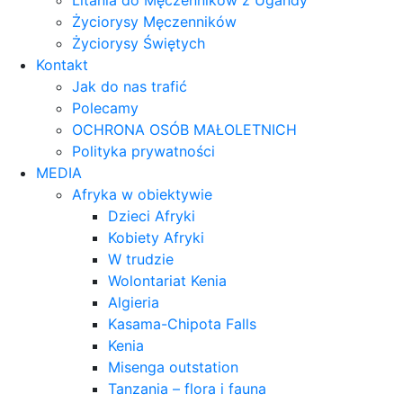
Litania do Męczenników z Ugandy
Życiorysy Męczenników
Życiorysy Świętych
Kontakt
Jak do nas trafić
Polecamy
OCHRONA OSÓB MAŁOLETNICH
Polityka prywatności
MEDIA
Afryka w obiektywie
Dzieci Afryki
Kobiety Afryki
W trudzie
Wolontariat Kenia
Algieria
Kasama-Chipota Falls
Kenia
Misenga outstation
Tanzania – flora i fauna