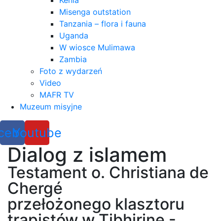
Kenia
Misenga outstation
Tanzania – flora i fauna
Uganda
W wiosce Mulimawa
Zambia
Foto z wydarzeń
Video
MAFR TV
Muzeum misyjne
cebook
Youtube
Dialog z islamem
Testament o. Christiana de
Chergé
przełożonego klasztoru
trapistów w Tibhirine -