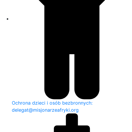
Ochrona dzieci i osób bezbronnych:
delegat@misjonarzeafryki.org