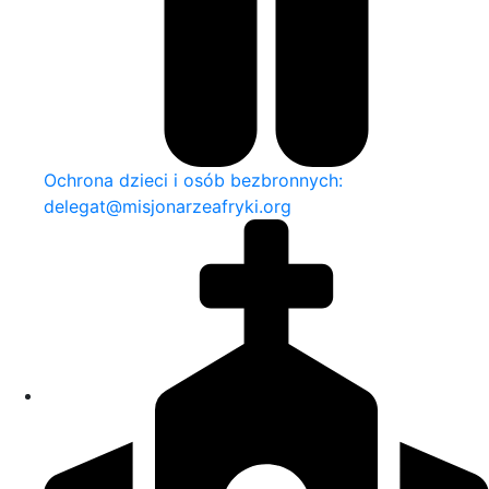
Ochrona dzieci i osób bezbronnych:
delegat@misjonarzeafryki.org