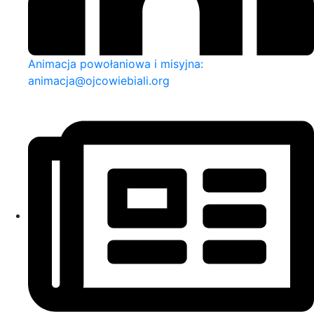
Animacja powołaniowa i misyjna:
animacja@ojcowiebiali.org