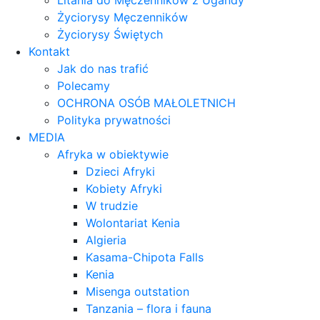
Litania do Męczenników z Ugandy
Życiorysy Męczenników
Życiorysy Świętych
Kontakt
Jak do nas trafić
Polecamy
OCHRONA OSÓB MAŁOLETNICH
Polityka prywatności
MEDIA
Afryka w obiektywie
Dzieci Afryki
Kobiety Afryki
W trudzie
Wolontariat Kenia
Algieria
Kasama-Chipota Falls
Kenia
Misenga outstation
Tanzania – flora i fauna