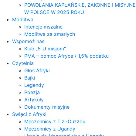
POWOŁANIA KAPŁAŃSKIE, ZAKONNE I MISYJNE
W POLSCE W 2025 ROKU
Modlitwa
Intencje mszalne
Modlitwa za zmarłych
Wspomóż nas
Klub „5 zł misjom”
PMA – pomoc Afryce / 1,5% podatku
Czytelnia
Głos Afryki
Bajki
Legendy
Poezja
Artykuły
Dokumenty misyjne
Święci z Afryki
Męczennicy z Tizi-Ouzzou
Męczennicy z Ugandy