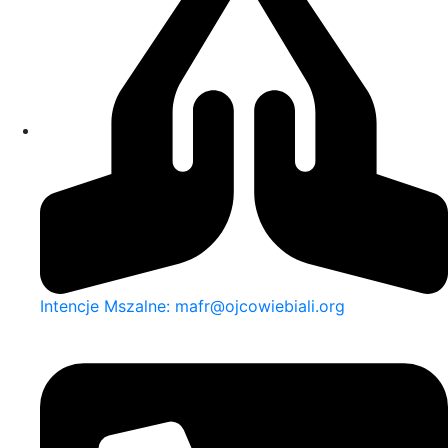
Intencje Mszalne: mafr@ojcowiebiali.org