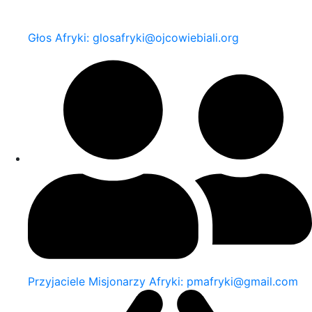
Głos Afryki: glosafryki@ojcowiebiali.org
Przyjaciele Misjonarzy Afryki: pmafryki@gmail.com