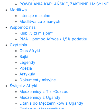
POWOŁANIA KAPŁAŃSKIE, ZAKONNE I MISYJN
Modlitwa
Intencje mszalne
Modlitwa za zmarłych
Wspomóż nas
Klub „5 zł misjom”
PMA – pomoc Afryce / 1,5% podatku
Czytelnia
Głos Afryki
Bajki
Legendy
Poezja
Artykuły
Dokumenty misyjne
Święci z Afryki
Męczennicy z Tizi-Ouzzou
Męczennicy z Ugandy
Litania do Męczenników z Ugandy