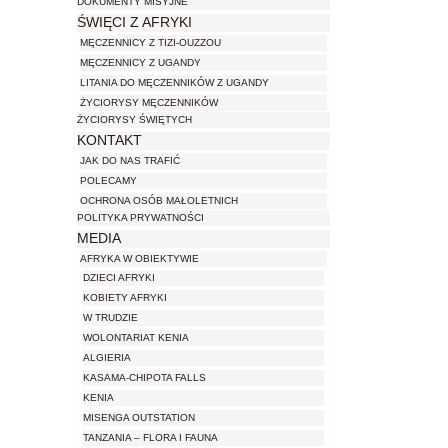
DOKUMENTY MISYJNE
ŚWIĘCI Z AFRYKI
MĘCZENNICY Z TIZI-OUZZOU
MĘCZENNICY Z UGANDY
LITANIA DO MĘCZENNIKÓW Z UGANDY
ŻYCIORYSY MĘCZENNIKÓW
ŻYCIORYSY ŚWIĘTYCH
KONTAKT
JAK DO NAS TRAFIĆ
POLECAMY
OCHRONA OSÓB MAŁOLETNICH
POLITYKA PRYWATNOŚCI
MEDIA
AFRYKA W OBIEKTYWIE
DZIECI AFRYKI
KOBIETY AFRYKI
W TRUDZIE
WOLONTARIAT KENIA
ALGIERIA
KASAMA-CHIPOTA FALLS
KENIA
MISENGA OUTSTATION
TANZANIA – FLORA I FAUNA