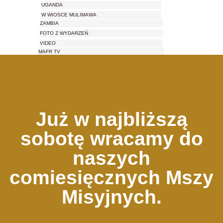
UGANDA
W WIOSCE MULIMAWA
ZAMBIA
FOTO Z WYDARZEŃ
VIDEO
MAFR TV
MUZEUM MISYJNE
Już w najbliższą
sobotę wracamy do
naszych
comiesięcznych Mszy
Misyjnych.