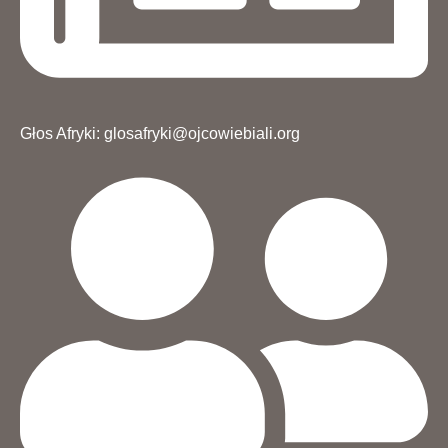
Głos Afryki: glosafryki@ojcowiebiali.org