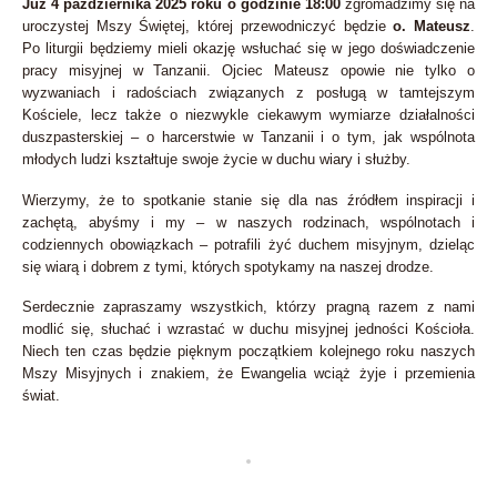
Już 4 października 2025 roku o godzinie 18:00
zgromadzimy się na
uroczystej Mszy Świętej, której przewodniczyć będzie
o. Mateusz
.
Po liturgii będziemy mieli okazję wsłuchać się w jego doświadczenie
pracy misyjnej w Tanzanii. Ojciec Mateusz opowie nie tylko o
wyzwaniach i radościach związanych z posługą w tamtejszym
Kościele, lecz także o niezwykle ciekawym wymiarze działalności
duszpasterskiej – o harcerstwie w Tanzanii i o tym, jak wspólnota
młodych ludzi kształtuje swoje życie w duchu wiary i służby.
Wierzymy, że to spotkanie stanie się dla nas źródłem inspiracji i
zachętą, abyśmy i my – w naszych rodzinach, wspólnotach i
codziennych obowiązkach – potrafili żyć duchem misyjnym, dzieląc
się wiarą i dobrem z tymi, których spotykamy na naszej drodze.
Serdecznie zapraszamy wszystkich, którzy pragną razem z nami
modlić się, słuchać i wzrastać w duchu misyjnej jedności Kościoła.
Niech ten czas będzie pięknym początkiem kolejnego roku naszych
Mszy Misyjnych i znakiem, że Ewangelia wciąż żyje i przemienia
świat.