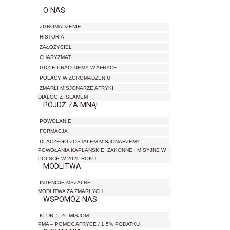
O NAS
ZGROMADZENIE
HISTORIA
ZAŁOŻYCIEL
CHARYZMAT
GDZIE PRACUJEMY W AFRYCE
POLACY W ZGROMADZENIU
ZMARLI MISJONARZE AFRYKI
DIALOG Z ISLAMEM
PÓJDŹ ZA MNĄ!
POWOŁANIE
FORMACJA
DLACZEGO ZOSTAŁEM MISJONARZEM?
POWOŁANIA KAPŁAŃSKIE, ZAKONNE I MISYJNE W
POLSCE W 2025 ROKU
MODLITWA
INTENCJE MSZALNE
MODLITWA ZA ZMARŁYCH
WSPOMÓŻ NAS
KLUB „5 ZŁ MISJOM”
PMA – POMOC AFRYCE / 1,5% PODATKU