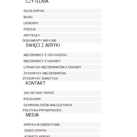
CZYTELNIA
GŁOS AFRYKI
BAJKI
LEGENDY
POEZJA
ARTYKUŁY
DOKUMENTY MISYJNE
ŚWIĘCI Z AFRYKI
MĘCZENNICY Z TIZI-OUZZOU
MĘCZENNICY Z UGANDY
LITANIA DO MĘCZENNIKÓW Z UGANDY
ŻYCIORYSY MĘCZENNIKÓW
ŻYCIORYSY ŚWIĘTYCH
KONTAKT
JAK DO NAS TRAFIĆ
POLECAMY
OCHRONA OSÓB MAŁOLETNICH
POLITYKA PRYWATNOŚCI
MEDIA
AFRYKA W OBIEKTYWIE
DZIECI AFRYKI
KOBIETY AFRYKI