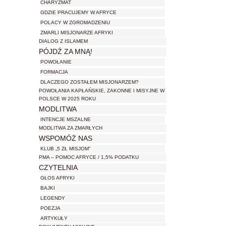
CHARYZMAT
GDZIE PRACUJEMY W AFRYCE
POLACY W ZGROMADZENIU
ZMARLI MISJONARZE AFRYKI
DIALOG Z ISLAMEM
PÓJDŹ ZA MNĄ!
POWOŁANIE
FORMACJA
DLACZEGO ZOSTAŁEM MISJONARZEM?
POWOŁANIA KAPŁAŃSKIE, ZAKONNE I MISYJNE W
POLSCE W 2025 ROKU
MODLITWA
INTENCJE MSZALNE
MODLITWA ZA ZMARŁYCH
WSPOMÓŻ NAS
KLUB „5 ZŁ MISJOM”
PMA – POMOC AFRYCE / 1,5% PODATKU
CZYTELNIA
GŁOS AFRYKI
BAJKI
LEGENDY
POEZJA
ARTYKUŁY