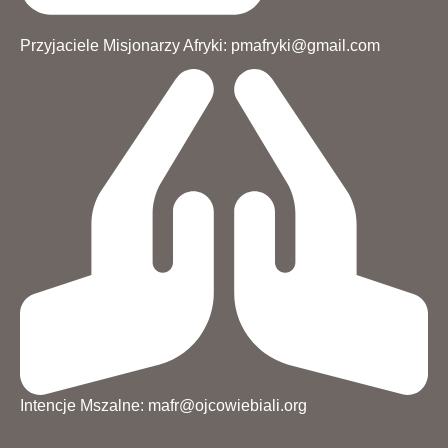
Przyjaciele Misjonarzy Afryki: pmafryki@gmail.com
Intencje Mszalne: mafr@ojcowiebiali.org