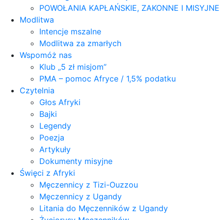
POWOŁANIA KAPŁAŃSKIE, ZAKONNE I MISYJN
Modlitwa
Intencje mszalne
Modlitwa za zmarłych
Wspomóż nas
Klub „5 zł misjom”
PMA – pomoc Afryce / 1,5% podatku
Czytelnia
Głos Afryki
Bajki
Legendy
Poezja
Artykuły
Dokumenty misyjne
Święci z Afryki
Męczennicy z Tizi-Ouzzou
Męczennicy z Ugandy
Litania do Męczenników z Ugandy