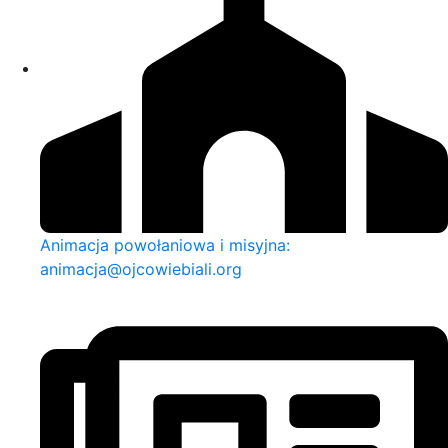
Animacja powołaniowa i misyjna:
animacja@ojcowiebiali.org