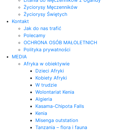
Litania do Męczenników z Ugandy
Życiorysy Męczenników
Życiorysy Świętych
Kontakt
Jak do nas trafić
Polecamy
OCHRONA OSÓB MAŁOLETNICH
Polityka prywatności
MEDIA
Afryka w obiektywie
Dzieci Afryki
Kobiety Afryki
W trudzie
Wolontariat Kenia
Algieria
Kasama-Chipota Falls
Kenia
Misenga outstation
Tanzania – flora i fauna