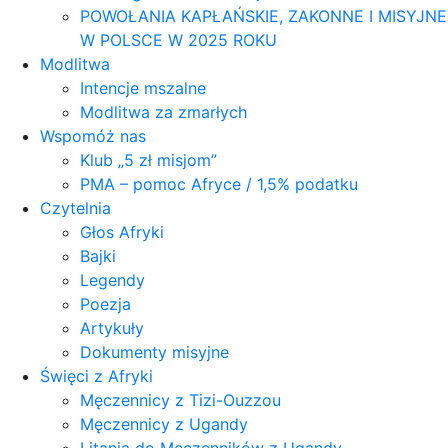
POWOŁANIA KAPŁAŃSKIE, ZAKONNE I MISYJNE
W POLSCE W 2025 ROKU
Modlitwa
Intencje mszalne
Modlitwa za zmarłych
Wspomóż nas
Klub „5 zł misjom”
PMA – pomoc Afryce / 1,5% podatku
Czytelnia
Głos Afryki
Bajki
Legendy
Poezja
Artykuły
Dokumenty misyjne
Święci z Afryki
Męczennicy z Tizi-Ouzzou
Męczennicy z Ugandy