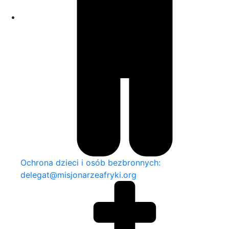
Ochrona dzieci i osób bezbronnych:
delegat@misjonarzeafryki.org