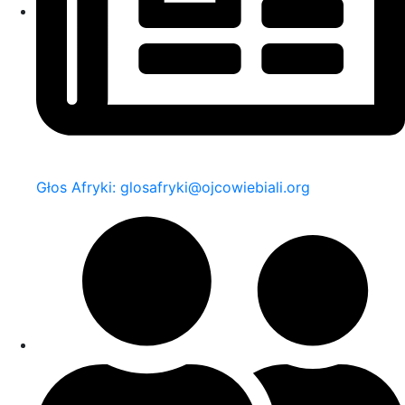
Głos Afryki: glosafryki@ojcowiebiali.org