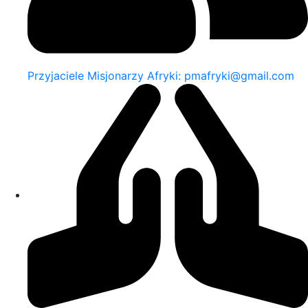
Przyjaciele Misjonarzy Afryki: pmafryki@gmail.com