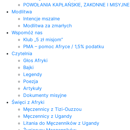
POWOŁANIA KAPŁAŃSKIE, ZAKONNE I MISYJN
Modlitwa
Intencje mszalne
Modlitwa za zmarłych
Wspomóż nas
Klub „5 zł misjom”
PMA – pomoc Afryce / 1,5% podatku
Czytelnia
Głos Afryki
Bajki
Legendy
Poezja
Artykuły
Dokumenty misyjne
Święci z Afryki
Męczennicy z Tizi-Ouzzou
Męczennicy z Ugandy
Litania do Męczenników z Ugandy