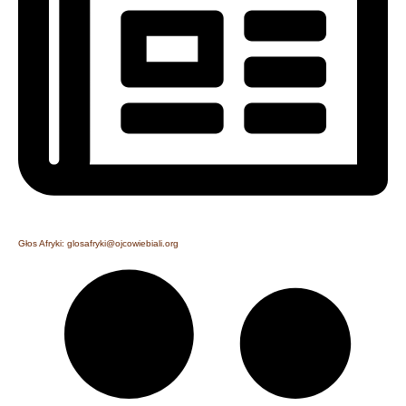
Głos Afryki: glosafryki@ojcowiebiali.org