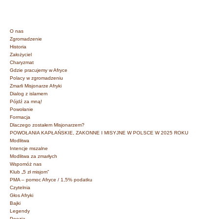
O nas
Zgromadzenie
Historia
Założyciel
Charyzmat
Gdzie pracujemy w Afryce
Polacy w zgromadzeniu
Zmarli Misjonarze Afryki
Dialog z islamem
Pójdź za mną!
Powołanie
Formacja
Dlaczego zostałem Misjonarzem?
POWOŁANIA KAPŁAŃSKIE, ZAKONNE I MISYJNE W POLSCE W 2025 ROKU
Modlitwa
Intencje mszalne
Modlitwa za zmarłych
Wspomóż nas
Klub „5 zł misjom”
PMA – pomoc Afryce / 1,5% podatku
Czytelnia
Głos Afryki
Bajki
Legendy
Poezja