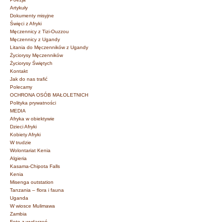
Artykuły
Dokumenty misyjne
Święci z Afryki
Męczennicy z Tizi-Ouzzou
Męczennicy z Ugandy
Litania do Męczenników z Ugandy
Życiorysy Męczenników
Życiorysy Świętych
Kontakt
Jak do nas trafić
Polecamy
OCHRONA OSÓB MAŁOLETNICH
Polityka prywatności
MEDIA
Afryka w obiektywie
Dzieci Afryki
Kobiety Afryki
W trudzie
Wolontariat Kenia
Algieria
Kasama-Chipota Falls
Kenia
Misenga outstation
Tanzania – flora i fauna
Uganda
W wiosce Mulimawa
Zambia
Foto z wydarzeń