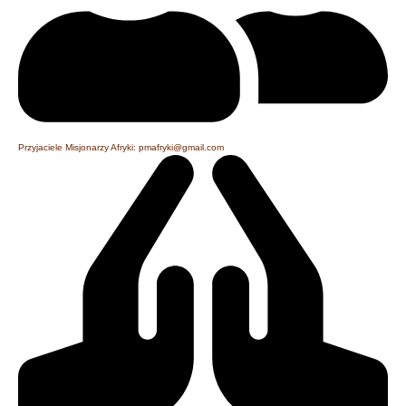
Przyjaciele Misjonarzy Afryki: pmafryki@gmail.com