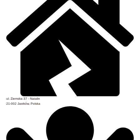
ul. Ziemska 37 - Natalin
21-002 Jastków, Polska