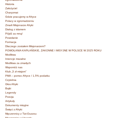
Historia
Założyciel
Charyzmat
Gdzie pracujemy w Afryce
Polacy w zgromadzeniu
Zmarli Misjonarze Afryki
Dialog z islamem
Pójdź za mną!
Powołanie
Formacja
Dlaczego zostałem Misjonarzem?
POWOŁANIA KAPŁAŃSKIE, ZAKONNE I MISYJNE W POLSCE W 2025 ROKU
Modlitwa
Intencje mszalne
Modlitwa za zmarłych
Wspomóż nas
Klub „5 zł misjom”
PMA – pomoc Afryce / 1,5% podatku
Czytelnia
Głos Afryki
Bajki
Legendy
Poezja
Artykuły
Dokumenty misyjne
Święci z Afryki
Męczennicy z Tizi-Ouzzou
Męczennicy z Ugandy