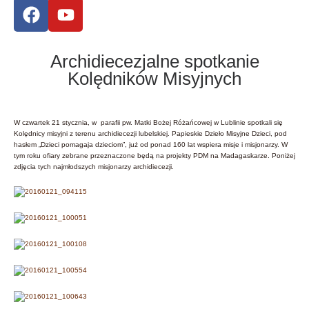
Archidiecezjalne spotkanie
Kolędników Misyjnych
W czwartek 21 stycznia, w parafii pw. Matki Bożej Różańcowej w Lublinie spotkali się
Kolędnicy misyjni z terenu archidiecezji lubelskiej. Papieskie Dzieło Misyjne Dzieci, pod
hasłem „Dzieci pomagaja dzieciom”, już od ponad 160 lat wspiera misje i misjonarzy. W
tym roku ofiary zebrane przeznaczone będą na projekty PDM na Madagaskarze. Poniżej
zdjęcia tych najmłodszych misjonarzy archidiecezji.