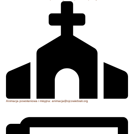
Animacja powołaniowa i misyjna: animacja@ojcowiebiali.org