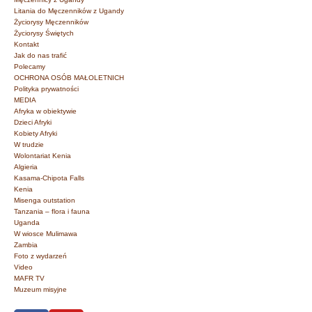
Litania do Męczenników z Ugandy
Życiorysy Męczenników
Życiorysy Świętych
Kontakt
Jak do nas trafić
Polecamy
OCHRONA OSÓB MAŁOLETNICH
Polityka prywatności
MEDIA
Afryka w obiektywie
Dzieci Afryki
Kobiety Afryki
W trudzie
Wolontariat Kenia
Algieria
Kasama-Chipota Falls
Kenia
Misenga outstation
Tanzania – flora i fauna
Uganda
W wiosce Mulimawa
Zambia
Foto z wydarzeń
Video
MAFR TV
Muzeum misyjne