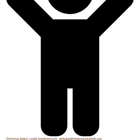
Ochrona dzieci i osób bezbronnych: delegat@misjonarzeafryki.org