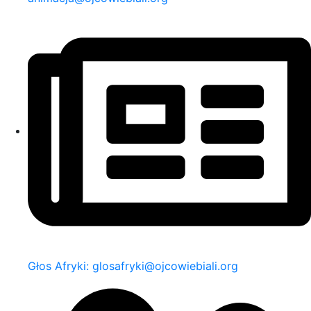
Głos Afryki: glosafryki@ojcowiebiali.org