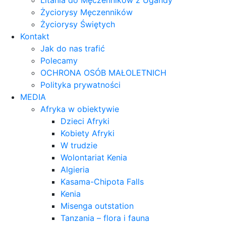
Litania do Męczenników z Ugandy
Życiorysy Męczenników
Życiorysy Świętych
Kontakt
Jak do nas trafić
Polecamy
OCHRONA OSÓB MAŁOLETNICH
Polityka prywatności
MEDIA
Afryka w obiektywie
Dzieci Afryki
Kobiety Afryki
W trudzie
Wolontariat Kenia
Algieria
Kasama-Chipota Falls
Kenia
Misenga outstation
Tanzania – flora i fauna