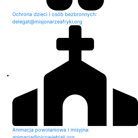
Ochrona dzieci i osób bezbronnych:
delegat@misjonarzeafryki.org
Animacja powołaniowa i misyjna:
animacja@ojcowiebiali.org