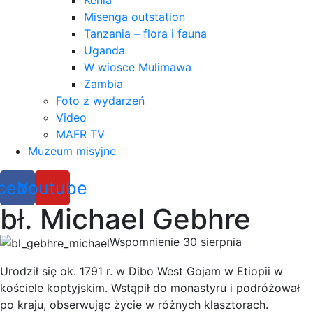
Kenia
Misenga outstation
Tanzania – flora i fauna
Uganda
W wiosce Mulimawa
Zambia
Foto z wydarzeń
Video
MAFR TV
Muzeum misyjne
cebook
Youtube
bł. Michael Gebhre
Wspomnienie 30 sierpnia
Urodził się ok. 1791 r. w Dibo West Gojam w Etiopii w
kościele koptyjskim. Wstąpił do monastyru i podróżował
po kraju, obserwując życie w różnych klasztorach.