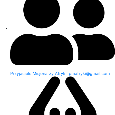
Przyjaciele Misjonarzy Afryki: pmafryki@gmail.com