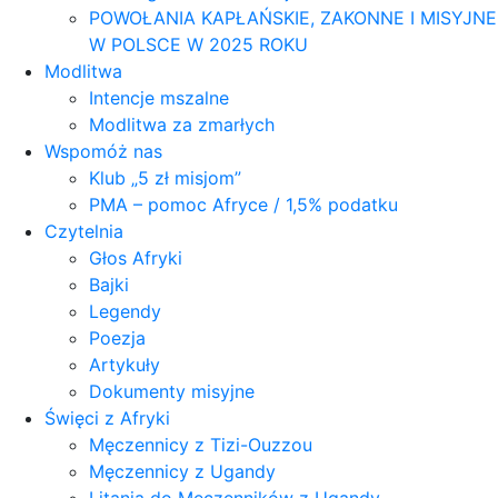
POWOŁANIA KAPŁAŃSKIE, ZAKONNE I MISYJNE
W POLSCE W 2025 ROKU
Modlitwa
Intencje mszalne
Modlitwa za zmarłych
Wspomóż nas
Klub „5 zł misjom”
PMA – pomoc Afryce / 1,5% podatku
Czytelnia
Głos Afryki
Bajki
Legendy
Poezja
Artykuły
Dokumenty misyjne
Święci z Afryki
Męczennicy z Tizi-Ouzzou
Męczennicy z Ugandy