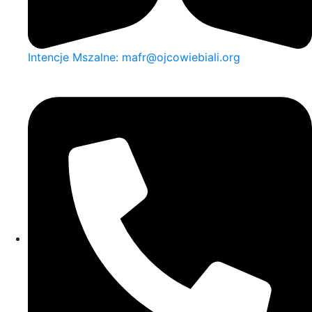
Intencje Mszalne: mafr@ojcowiebiali.org