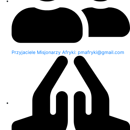
Przyjaciele Misjonarzy Afryki: pmafryki@gmail.com