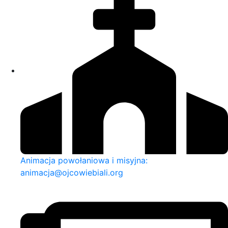
Animacja powołaniowa i misyjna:
animacja@ojcowiebiali.org