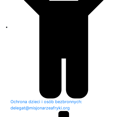
Ochrona dzieci i osób bezbronnych:
delegat@misjonarzeafryki.org