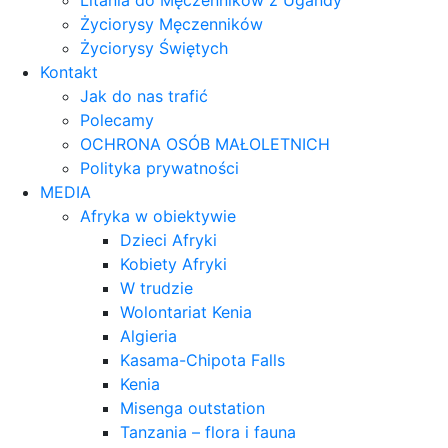
Litania do Męczenników z Ugandy
Życiorysy Męczenników
Życiorysy Świętych
Kontakt
Jak do nas trafić
Polecamy
OCHRONA OSÓB MAŁOLETNICH
Polityka prywatności
MEDIA
Afryka w obiektywie
Dzieci Afryki
Kobiety Afryki
W trudzie
Wolontariat Kenia
Algieria
Kasama-Chipota Falls
Kenia
Misenga outstation
Tanzania – flora i fauna