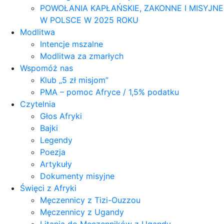
POWOŁANIA KAPŁAŃSKIE, ZAKONNE I MISYJNE
W POLSCE W 2025 ROKU
Modlitwa
Intencje mszalne
Modlitwa za zmarłych
Wspomóż nas
Klub „5 zł misjom”
PMA – pomoc Afryce / 1,5% podatku
Czytelnia
Głos Afryki
Bajki
Legendy
Poezja
Artykuły
Dokumenty misyjne
Święci z Afryki
Męczennicy z Tizi-Ouzzou
Męczennicy z Ugandy