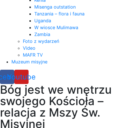
Kenia
Misenga outstation
Tanzania – flora i fauna
Uganda
W wiosce Mulimawa
Zambia
Foto z wydarzeń
Video
MAFR TV
Muzeum misyjne
cebook
Youtube
Bóg jest we wnętrzu
swojego Kościoła –
relacja z Mszy Św.
Misyjnej