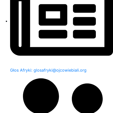
Głos Afryki: glosafryki@ojcowiebiali.org