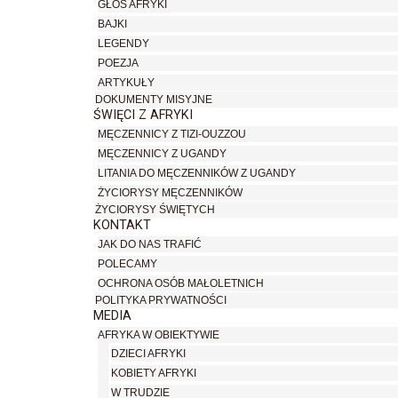
GŁOS AFRYKI
BAJKI
LEGENDY
POEZJA
ARTYKUŁY
DOKUMENTY MISYJNE
ŚWIĘCI Z AFRYKI
MĘCZENNICY Z TIZI-OUZZOU
MĘCZENNICY Z UGANDY
LITANIA DO MĘCZENNIKÓW Z UGANDY
ŻYCIORYSY MĘCZENNIKÓW
ŻYCIORYSY ŚWIĘTYCH
KONTAKT
JAK DO NAS TRAFIĆ
POLECAMY
OCHRONA OSÓB MAŁOLETNICH
POLITYKA PRYWATNOŚCI
MEDIA
AFRYKA W OBIEKTYWIE
DZIECI AFRYKI
KOBIETY AFRYKI
W TRUDZIE