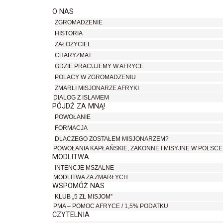
O NAS
ZGROMADZENIE
HISTORIA
ZAŁOŻYCIEL
CHARYZMAT
GDZIE PRACUJEMY W AFRYCE
POLACY W ZGROMADZENIU
ZMARLI MISJONARZE AFRYKI
DIALOG Z ISLAMEM
PÓJDŹ ZA MNĄ!
POWOŁANIE
FORMACJA
DLACZEGO ZOSTAŁEM MISJONARZEM?
POWOŁANIA KAPŁAŃSKIE, ZAKONNE I MISYJNE W POLSCE
MODLITWA
INTENCJE MSZALNE
MODLITWA ZA ZMARŁYCH
WSPOMÓŻ NAS
KLUB „5 ZŁ MISJOM”
PMA – POMOC AFRYCE / 1,5% PODATKU
CZYTELNIA