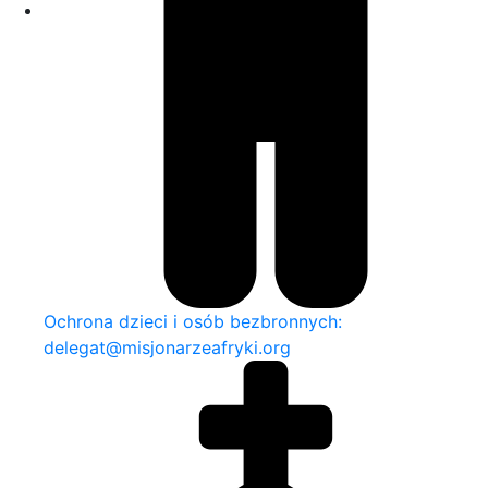
Ochrona dzieci i osób bezbronnych:
delegat@misjonarzeafryki.org