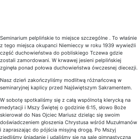
Seminarium pelplińskie to miejsce szczególne . To właśnie
z tego miejsca okupanci Niemieccy w roku 1939 wywieźli
część duchowieństwa do pobliskiego Tczewa gdzie
zostali zamordowani. W krwawej jesieni pelplińskiej
zginęła ponad połowa duchowieństwa ówczesnej diecezji.
Nasz dzień zakończyliśmy modlitwą różnańcową w
seminaryjnej kaplicy przed Najświętszym Sakramentem.
W sobotę spotkaliśmy się z całą wspólnotą klerycką na
medytacji i Mszy Świętej o godzinie 6:15, słowo Boże
skierował do Nas Ojciec Mariusz dzieląc się swoim
doświadczeniem głoszenia Chrystusa wśród Muzułmanów
i zapraszając do pójścia misyjną drogą. Po Mszyj
zjedliśmy śniadanie i udaliśmy się na salę gimnastyczną