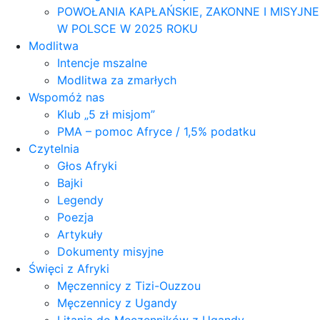
POWOŁANIA KAPŁAŃSKIE, ZAKONNE I MISYJNE
W POLSCE W 2025 ROKU
Modlitwa
Intencje mszalne
Modlitwa za zmarłych
Wspomóż nas
Klub „5 zł misjom”
PMA – pomoc Afryce / 1,5% podatku
Czytelnia
Głos Afryki
Bajki
Legendy
Poezja
Artykuły
Dokumenty misyjne
Święci z Afryki
Męczennicy z Tizi-Ouzzou
Męczennicy z Ugandy