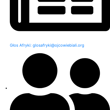
Głos Afryki: glosafryki@ojcowiebiali.org