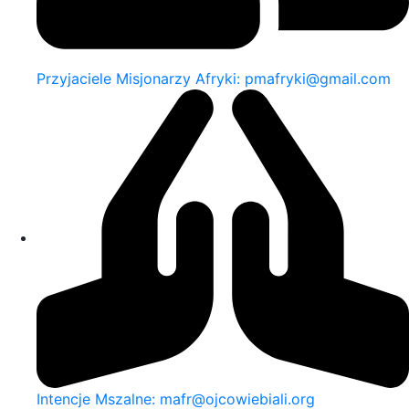
Przyjaciele Misjonarzy Afryki: pmafryki@gmail.com
Intencje Mszalne: mafr@ojcowiebiali.org