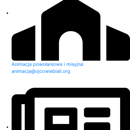
Animacja powołaniowa i misyjna:
animacja@ojcowiebiali.org