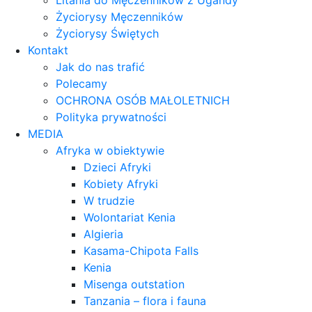
Litania do Męczenników z Ugandy
Życiorysy Męczenników
Życiorysy Świętych
Kontakt
Jak do nas trafić
Polecamy
OCHRONA OSÓB MAŁOLETNICH
Polityka prywatności
MEDIA
Afryka w obiektywie
Dzieci Afryki
Kobiety Afryki
W trudzie
Wolontariat Kenia
Algieria
Kasama-Chipota Falls
Kenia
Misenga outstation
Tanzania – flora i fauna