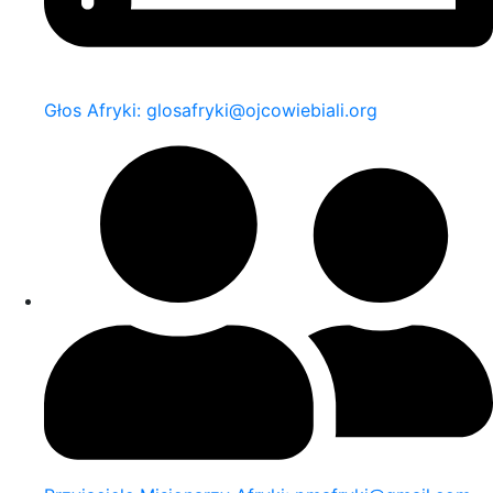
Głos Afryki: glosafryki@ojcowiebiali.org