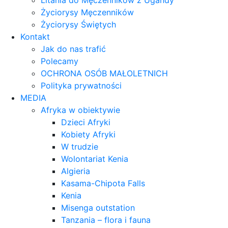
Litania do Męczenników z Ugandy
Życiorysy Męczenników
Życiorysy Świętych
Kontakt
Jak do nas trafić
Polecamy
OCHRONA OSÓB MAŁOLETNICH
Polityka prywatności
MEDIA
Afryka w obiektywie
Dzieci Afryki
Kobiety Afryki
W trudzie
Wolontariat Kenia
Algieria
Kasama-Chipota Falls
Kenia
Misenga outstation
Tanzania – flora i fauna