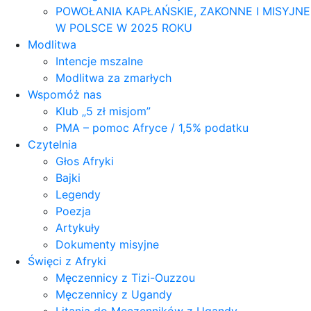
POWOŁANIA KAPŁAŃSKIE, ZAKONNE I MISYJNE
W POLSCE W 2025 ROKU
Modlitwa
Intencje mszalne
Modlitwa za zmarłych
Wspomóż nas
Klub „5 zł misjom”
PMA – pomoc Afryce / 1,5% podatku
Czytelnia
Głos Afryki
Bajki
Legendy
Poezja
Artykuły
Dokumenty misyjne
Święci z Afryki
Męczennicy z Tizi-Ouzzou
Męczennicy z Ugandy