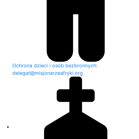
Ochrona dzieci i osób bezbronnych:
delegat@misjonarzeafryki.org