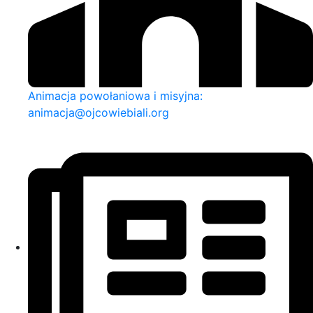
Animacja powołaniowa i misyjna:
animacja@ojcowiebiali.org