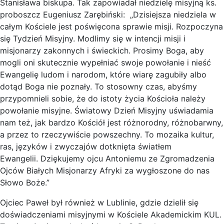
Stanisława biskupa. Tak zapowiadał niedzielę misyjną ks.
proboszcz Eugeniusz Zarębiński: „Dzisiejsza niedziela w
całym Kościele jest poświęcona sprawie misji. Rozpoczyna
się Tydzień Misyjny. Modlimy się w intencji misji i
misjonarzy zakonnych i świeckich. Prosimy Boga, aby
mogli oni skutecznie wypełniać swoje powołanie i nieść
Ewangelię ludom i narodom, które wiarę zagubiły albo
dotąd Boga nie poznały. To stosowny czas, abyśmy
przypomnieli sobie, że do istoty życia Kościoła należy
powołanie misyjne. Światowy Dzień Misyjny uświadamia
nam też, jak bardzo Kościół jest różnorodny, różnobarwny,
a przez to rzeczywiście powszechny. To mozaika kultur,
ras, języków i zwyczajów dotknięta światłem
Ewangelii. Dziękujemy ojcu Antoniemu ze Zgromadzenia
Ojców Białych Misjonarzy Afryki za wygłoszone do nas
Słowo Boże.”
Ojciec Paweł był również w Lublinie, gdzie dzielił się
doświadczeniami misyjnymi w Kościele Akademickim KUL.