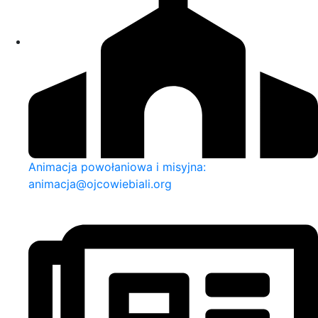
Animacja powołaniowa i misyjna:
animacja@ojcowiebiali.org