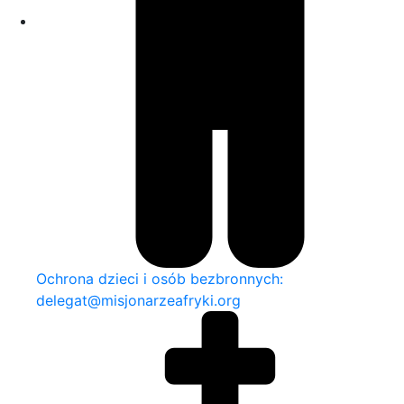
Ochrona dzieci i osób bezbronnych:
delegat@misjonarzeafryki.org