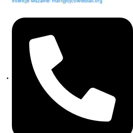
Intencje Mszalne: mafr@ojcowiebiali.org