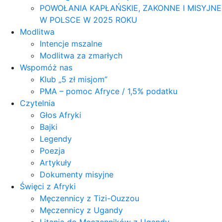
POWOŁANIA KAPŁAŃSKIE, ZAKONNE I MISYJNE
W POLSCE W 2025 ROKU
Modlitwa
Intencje mszalne
Modlitwa za zmarłych
Wspomóż nas
Klub „5 zł misjom”
PMA – pomoc Afryce / 1,5% podatku
Czytelnia
Głos Afryki
Bajki
Legendy
Poezja
Artykuły
Dokumenty misyjne
Święci z Afryki
Męczennicy z Tizi-Ouzzou
Męczennicy z Ugandy