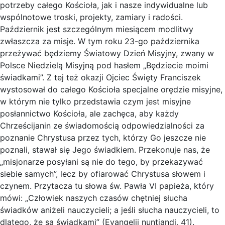
potrzeby całego Kościoła, jak i nasze indywidualne lub
wspólnotowe troski, projekty, zamiary i radości.
Październik jest szczególnym miesiącem modlitwy
zwłaszcza za misje. W tym roku 23-go października
przeżywać będziemy Światowy Dzień Misyjny, zwany w
Polsce Niedzielą Misyjną pod hasłem „Będziecie moimi
świadkami”. Z tej też okazji Ojciec Święty Franciszek
wystosował do całego Kościoła specjalne orędzie misyjne,
w którym nie tylko przedstawia czym jest misyjne
posłannictwo Kościoła, ale zachęca, aby każdy
Chrześcijanin ze świadomością odpowiedzialności za
poznanie Chrystusa przez tych, którzy Go jeszcze nie
poznali, stawał się Jego świadkiem. Przekonuje nas, że
„misjonarze posyłani są nie do tego, by przekazywać
siebie samych”, lecz by ofiarować Chrystusa słowem i
czynem. Przytacza tu słowa św. Pawła VI papieża, który
mówi: „Człowiek naszych czasów chętniej słucha
świadków aniżeli nauczycieli; a jeśli słucha nauczycieli, to
dlatego, że są świadkami” (Evangelii nuntiandi, 41).