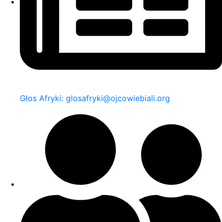
Głos Afryki: glosafryki@ojcowiebiali.org