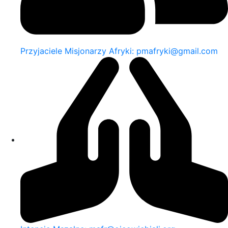
Przyjaciele Misjonarzy Afryki: pmafryki@gmail.com