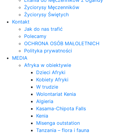
Litania do Męczenników z Ugandy
Życiorysy Męczenników
Życiorysy Świętych
Kontakt
Jak do nas trafić
Polecamy
OCHRONA OSÓB MAŁOLETNICH
Polityka prywatności
MEDIA
Afryka w obiektywie
Dzieci Afryki
Kobiety Afryki
W trudzie
Wolontariat Kenia
Algieria
Kasama-Chipota Falls
Kenia
Misenga outstation
Tanzania – flora i fauna