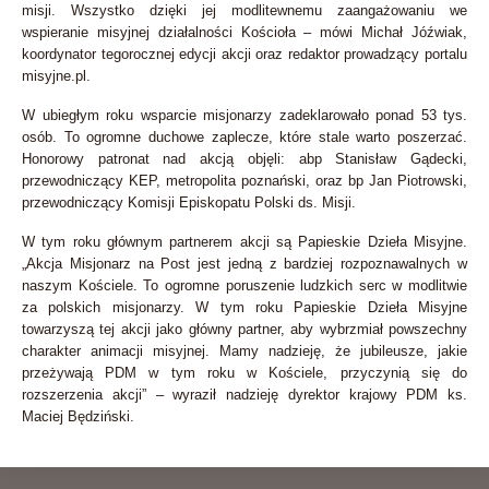
misji. Wszystko dzięki jej modlitewnemu zaangażowaniu we
wspieranie misyjnej działalności Kościoła – mówi Michał Jóźwiak,
koordynator tegorocznej edycji akcji oraz redaktor prowadzący portalu
misyjne.pl.
W ubiegłym roku wsparcie misjonarzy zadeklarowało ponad 53 tys.
osób. To ogromne duchowe zaplecze, które stale warto poszerzać.
Honorowy patronat nad akcją objęli: abp Stanisław Gądecki,
przewodniczący KEP, metropolita poznański, oraz bp Jan Piotrowski,
przewodniczący Komisji Episkopatu Polski ds. Misji.
W tym roku głównym partnerem akcji są Papieskie Dzieła Misyjne.
„Akcja Misjonarz na Post jest jedną z bardziej rozpoznawalnych w
naszym Kościele. To ogromne poruszenie ludzkich serc w modlitwie
za polskich misjonarzy. W tym roku Papieskie Dzieła Misyjne
towarzyszą tej akcji jako główny partner, aby wybrzmiał powszechny
charakter animacji misyjnej. Mamy nadzieję, że jubileusze, jakie
przeżywają PDM w tym roku w Kościele, przyczynią się do
rozszerzenia akcji” – wyraził nadzieję dyrektor krajowy PDM ks.
Maciej Będziński.