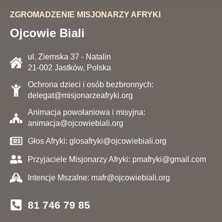
ZGROMADZENIE MISJONARZY AFRYKI
Ojcowie Biali
ul. Ziemska 37 - Natalin
21-002 Jastków, Polska
Ochrona dzieci i osób bezbronnych:
delegat@misjonarzeafryki.org
Animacja powołaniowa i misyjna:
animacja@ojcowiebiali.org
Głos Afryki: glosafryki@ojcowiebiali.org
Przyjaciele Misjonarzy Afryki: pmafryki@gmail.com
Intencje Mszalne: mafr@ojcowiebiali.org
81 746 79 85