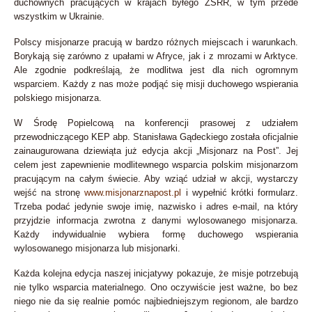
duchownych pracujących w krajach byłego ZSRR, w tym przede
wszystkim w Ukrainie.
Polscy misjonarze pracują w bardzo różnych miejscach i warunkach.
Borykają się zarówno z upałami w Afryce, jak i z mrozami w Arktyce.
Ale zgodnie podkreślają, że modlitwa jest dla nich ogromnym
wsparciem. Każdy z nas może podjąć się misji duchowego wspierania
polskiego misjonarza.
W Środę Popielcową na konferencji prasowej z udziałem
przewodniczącego KEP abp. Stanisława Gądeckiego została oficjalnie
zainaugurowana dziewiąta już edycja akcji „Misjonarz na Post”. Jej
celem jest zapewnienie modlitewnego wsparcia polskim misjonarzom
pracującym na całym świecie. Aby wziąć udział w akcji, wystarczy
wejść na stronę
www.misjonarznapost.pl
i wypełnić krótki formularz.
Trzeba podać jedynie swoje imię, nazwisko i adres e-mail, na który
przyjdzie informacja zwrotna z danymi wylosowanego misjonarza.
Każdy indywidualnie wybiera formę duchowego wspierania
wylosowanego misjonarza lub misjonarki.
Każda kolejna edycja naszej inicjatywy pokazuje, że misje potrzebują
nie tylko wsparcia materialnego. Ono oczywiście jest ważne, bo bez
niego nie da się realnie pomóc najbiedniejszym regionom, ale bardzo