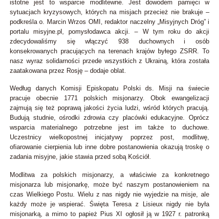
istotne jest to wsparcie modlitewne. Jest dowodem pamięci w
sytuacjach kryzysowych, których na misjach przecież nie brakuje –
podkreśla o. Marcin Wrzos OMI, redaktor naczelny „Misyjnych Dróg” i
portalu misyjne.pl, pomysłodawca akcji. – W tym roku do akcji
zdecydowaliśmy się włączyć 938 duchownych i osób
konsekrowanych pracujących na terenach krajów byłego ZSRR. To
nasz wyraz solidarności przede wszystkich z Ukrainą, która została
zaatakowana przez Rosję – dodaje oblat.
Według danych Komisji Episkopatu Polski ds. Misji na świecie
pracuje obecnie 1771 polskich misjonarzy. Obok ewangelizacji
zajmują się też poprawą jakości życia ludzi, wśród których pracują.
Budują studnie, ośrodki zdrowia czy placówki edukacyjne. Oprócz
wsparcia materialnego potrzebne jest im także to duchowe.
Uczestnicy wielkopostnej inicjatywy poprzez post, modlitwę,
ofiarowanie cierpienia lub inne dobre postanowienia okazują troskę o
zadania misyjne, jakie stawia przed sobą Kościół.
Modlitwa za polskich misjonarzy, a właściwie za konkretnego
misjonarza lub misjonarkę, może być naszym postanowieniem na
czas Wielkiego Postu. Wielu z nas nigdy nie wyjedzie na misje, ale
każdy może je wspierać. Święta Teresa z Lisieux nigdy nie była
misjonarką, a mimo to papież Pius XI ogłosił ją w 1927 r. patronką