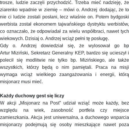
trosze, ludzie zaczęli przychodzić. Trzeba mieć nadzieję, że
ziarenko wpadnie w ziemię – mówi o. Andrzej dodając, że to
nie ci ludzie zostali posłani, lecz właśnie on. Potem bydgoski
werbista został ekonomem tajwańskiego dystryktu werbistów,
co oznaczało, że odpowiadał za wielu współbraci, nawet tych
wiekowych. Dzisiaj o. Andrzej wciąż pełni tę posługę.
Gdy o. Andrzej dowiedział się, że wylosował go bp
Artur
Miziński
, Sekretarz Generalny KEP, bardzo się ucieszył i
polecił się modlitwie nie tylko bp.
Mizińskiego
, ale także
wszystkich, którzy będą o nim pamiętali. Praca na misji
wymaga wciąż wielkiego zaangażowania i energii, którą
misjonarz musi mieć.
Każdy duchowy gest się liczy
W akcji „Misjonarz na Post” udział wziąć może każdy, bez
względu na wiek, zasobność portfela czy miejsce
zamieszkania. Akcja jest uniwersalna, a duchowego wsparcia
misjonarzy podejmują się osoby mieszkające nawet poza