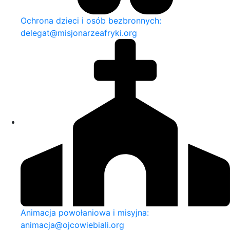
Ochrona dzieci i osób bezbronnych:
delegat@misjonarzeafryki.org
Animacja powołaniowa i misyjna:
animacja@ojcowiebiali.org