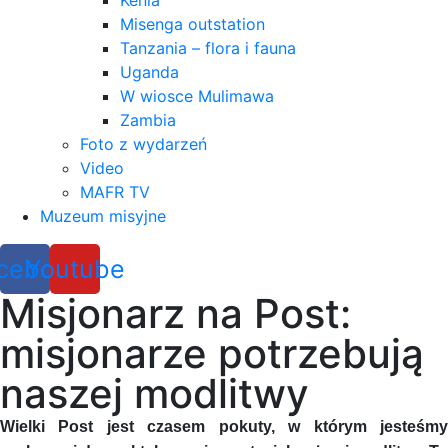
Kenia
Misenga outstation
Tanzania – flora i fauna
Uganda
W wiosce Mulimawa
Zambia
Foto z wydarzeń
Video
MAFR TV
Muzeum misyjne
cebook
Youtube
Misjonarz na Post:
misjonarze potrzebują
naszej modlitwy
Wielki Post jest czasem pokuty, w którym jesteśmy