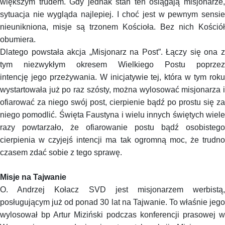
większym trudem. Gdy jednak stan ten osiągają misjonarze,
sytuacja nie wygląda najlepiej. I choć jest w pewnym sensie
nieunikniona, misje są trzonem Kościoła. Bez nich Kościół
obumiera.
Dlatego powstała akcja „Misjonarz na Post”. Łączy się ona z
tym niezwykłym okresem Wielkiego Postu poprzez
intencję jego przeżywania. W inicjatywie tej, która w tym roku
wystartowała już po raz szósty, można wylosować misjonarza i
ofiarować za niego swój post, cierpienie bądź po prostu się za
niego pomodlić. Święta Faustyna i wielu innych świętych wiele
razy powtarzało, że ofiarowanie postu bądź osobistego
cierpienia w czyjejś intencji ma tak ogromną moc, że trudno
czasem zdać sobie z tego sprawę.
Misje na Tajwanie
O. Andrzej Kołacz SVD jest misjonarzem werbistą,
posługującym już od ponad 30 lat na Tajwanie. To właśnie jego
wylosował bp Artur
Miziński
podczas konferencji prasowej w