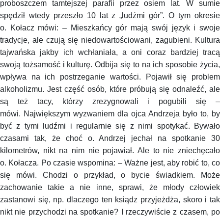
proboszczem tamtejszej parafii przez osiem lat. W sumie
spędził wtedy przeszło 10 lat z „ludźmi gór”. O tym okresie
o. Kołacz mówi: – Mieszkańcy gór mają swój język i swoje
tradycje, ale czują się niedowartościowani, zagubieni. Kultura
tajwańska jakby ich wchłaniała, a oni coraz bardziej tracą
swoją tożsamość i kulturę. Odbija się to na ich sposobie życia,
wpływa na ich postrzeganie wartości. Pojawił się problem
alkoholizmu. Jest część osób, które próbują się odnaleźć, ale
są też tacy, którzy zrezygnowali i pogubili się –
mówi. Największym wyzwaniem dla ojca Andrzeja było to, by
być z tymi ludźmi i regularnie się z nimi spotykać. Bywało
czasami tak, że choć o. Andrzej jechał na spotkanie 30
kilometrów, nikt na nim nie pojawiał. Ale to nie zniechęcało
o. Kołacza. Po czasie wspomina: – Ważne jest, aby robić to, co
się mówi. Chodzi o przykład, o bycie świadkiem. Może
zachowanie takie a nie inne, sprawi, że młody człowiek
zastanowi się, np. dlaczego ten ksiądz przyjeżdża, skoro i tak
nikt nie przychodzi na spotkanie? I rzeczywiście z czasem, po