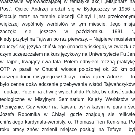
Warszawie wprowadzającej w tematykę akcji „Misjonarz na
Post”. Ojciec Andrzej urodził się w Bydgoszczy w 1956 r.
Pracuje teraz na terenie diecezji
Chiayi
i jest przełożonym
większej wspólnoty werbistów w tym mieście. Jego misja
zaczęła się jeszcze w październiku 1981 r.,
kiedy przybył na Tajwan po raz pierwszy. – Najpierw musiałem
nauczyć się języka chińskiego (mandaryńskiego), w związku z
czym uczęszczałem na kurs językowy na Uniwersytecie Fu Jen
w Tajpej, trwający dwa lata. Potem odbyłem roczną praktykę
OTP w parafii w
Chuchi
, wiosce położonej ok. 20 km o
naszego domu misyjnego w
Chiayi
– mówi ojciec
Adnrzej
. – T
było cenne doświadczenie przebywania wśród Tajwańczyków
– dodaje. Potem na chwilę wyjechał do Polski, by odbyć studia
teologiczne w Misyjnym Seminarium Księży Werbistów w
Pieniężnie. Gdy wrócił na Tajwan, był wikarym w parafii św.
Józefa Robotnika w
Chiayi
, gdzie znajdują się relikwi
chińskiego kardynała-werbisty, o. Thomasa
Tien
Ken
-sina. P
roku pracy znów zmienił miejsce posługi na
Tefuye
i by