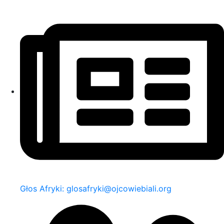
Głos Afryki: glosafryki@ojcowiebiali.org