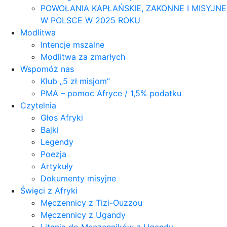
POWOŁANIA KAPŁAŃSKIE, ZAKONNE I MISYJNE
W POLSCE W 2025 ROKU
Modlitwa
Intencje mszalne
Modlitwa za zmarłych
Wspomóż nas
Klub „5 zł misjom”
PMA – pomoc Afryce / 1,5% podatku
Czytelnia
Głos Afryki
Bajki
Legendy
Poezja
Artykuły
Dokumenty misyjne
Święci z Afryki
Męczennicy z Tizi-Ouzzou
Męczennicy z Ugandy