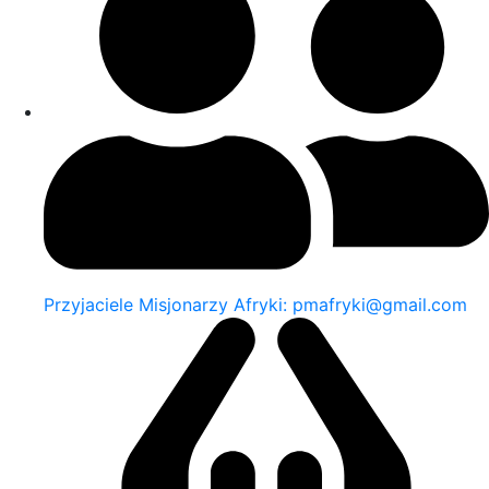
Przyjaciele Misjonarzy Afryki: pmafryki@gmail.com