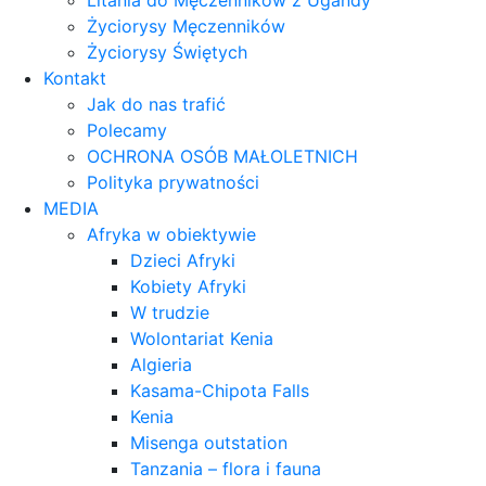
Litania do Męczenników z Ugandy
Życiorysy Męczenników
Życiorysy Świętych
Kontakt
Jak do nas trafić
Polecamy
OCHRONA OSÓB MAŁOLETNICH
Polityka prywatności
MEDIA
Afryka w obiektywie
Dzieci Afryki
Kobiety Afryki
W trudzie
Wolontariat Kenia
Algieria
Kasama-Chipota Falls
Kenia
Misenga outstation
Tanzania – flora i fauna