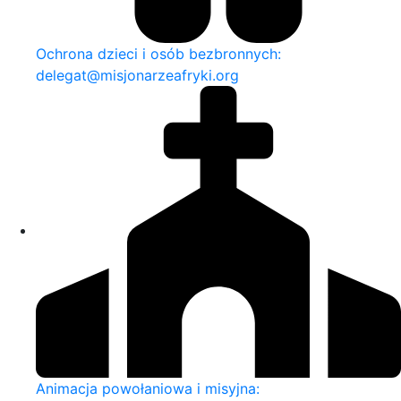
Ochrona dzieci i osób bezbronnych:
delegat@misjonarzeafryki.org
Animacja powołaniowa i misyjna: