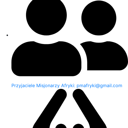
Przyjaciele Misjonarzy Afryki: pmafryki@gmail.com