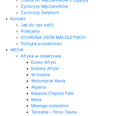
Litania do Męczenników z Ugandy
Życiorysy Męczenników
Życiorysy Świętych
Kontakt
Jak do nas trafić
Polecamy
OCHRONA OSÓB MAŁOLETNICH
Polityka prywatności
MEDIA
Afryka w obiektywie
Dzieci Afryki
Kobiety Afryki
W trudzie
Wolontariat Kenia
Algieria
Kasama-Chipota Falls
Kenia
Misenga outstation
Tanzania – flora i fauna