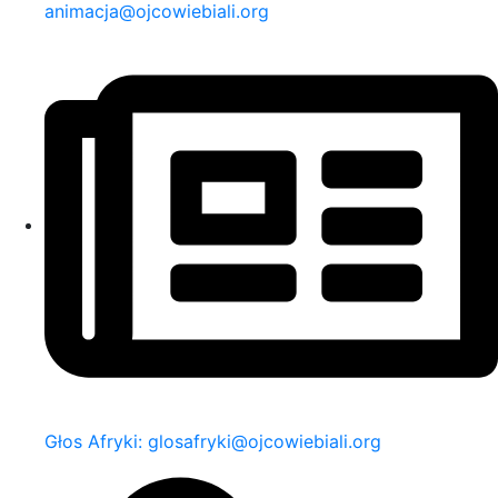
animacja@ojcowiebiali.org
Głos Afryki: glosafryki@ojcowiebiali.org