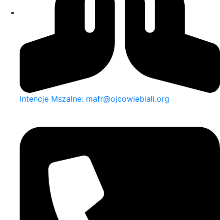
Intencje Mszalne: mafr@ojcowiebiali.org