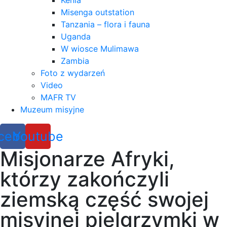
Kenia
Misenga outstation
Tanzania – flora i fauna
Uganda
W wiosce Mulimawa
Zambia
Foto z wydarzeń
Video
MAFR TV
Muzeum misyjne
cebook
Youtube
Misjonarze Afryki,
którzy zakończyli
ziemską część swojej
misyjnej pielgrzymki w