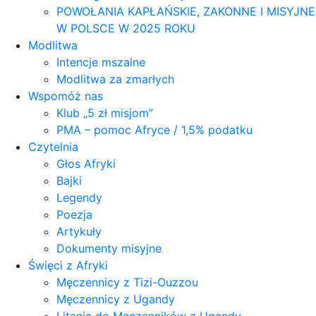
POWOŁANIA KAPŁAŃSKIE, ZAKONNE I MISYJNE
W POLSCE W 2025 ROKU
Modlitwa
Intencje mszalne
Modlitwa za zmarłych
Wspomóż nas
Klub „5 zł misjom”
PMA – pomoc Afryce / 1,5% podatku
Czytelnia
Głos Afryki
Bajki
Legendy
Poezja
Artykuły
Dokumenty misyjne
Święci z Afryki
Męczennicy z Tizi-Ouzzou
Męczennicy z Ugandy