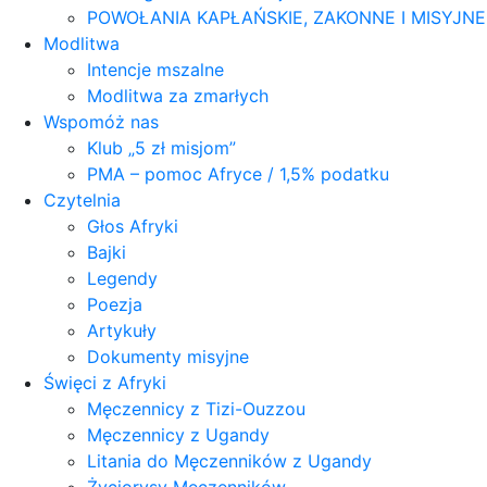
POWOŁANIA KAPŁAŃSKIE, ZAKONNE I MISYJN
Modlitwa
Intencje mszalne
Modlitwa za zmarłych
Wspomóż nas
Klub „5 zł misjom”
PMA – pomoc Afryce / 1,5% podatku
Czytelnia
Głos Afryki
Bajki
Legendy
Poezja
Artykuły
Dokumenty misyjne
Święci z Afryki
Męczennicy z Tizi-Ouzzou
Męczennicy z Ugandy
Litania do Męczenników z Ugandy