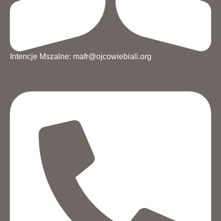
Intencje Mszalne: mafr@ojcowiebiali.org