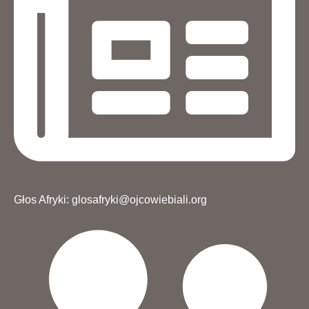
Głos Afryki: glosafryki@ojcowiebiali.org