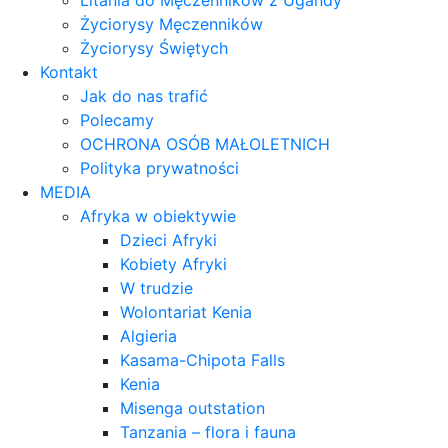
Litania do Męczenników z Ugandy
Życiorysy Męczenników
Życiorysy Świętych
Kontakt
Jak do nas trafić
Polecamy
OCHRONA OSÓB MAŁOLETNICH
Polityka prywatności
MEDIA
Afryka w obiektywie
Dzieci Afryki
Kobiety Afryki
W trudzie
Wolontariat Kenia
Algieria
Kasama-Chipota Falls
Kenia
Misenga outstation
Tanzania – flora i fauna