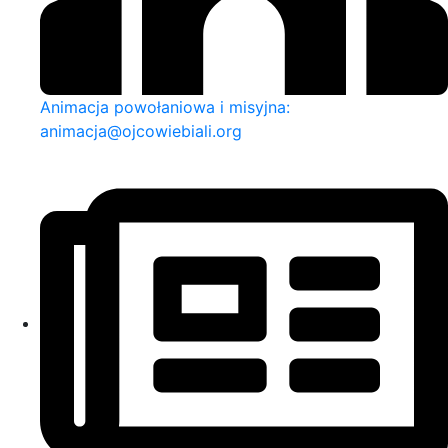
Animacja powołaniowa i misyjna:
animacja@ojcowiebiali.org