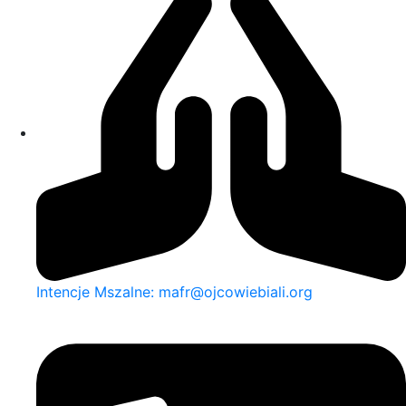
Intencje Mszalne: mafr@ojcowiebiali.org