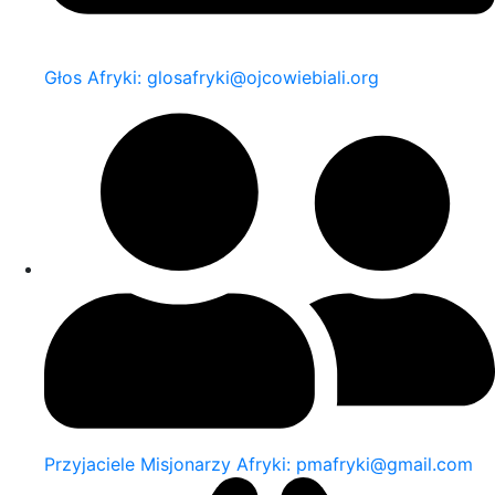
Głos Afryki: glosafryki@ojcowiebiali.org
Przyjaciele Misjonarzy Afryki: pmafryki@gmail.com