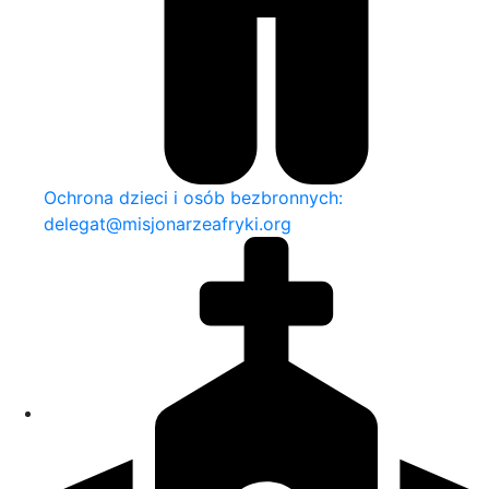
Ochrona dzieci i osób bezbronnych:
delegat@misjonarzeafryki.org