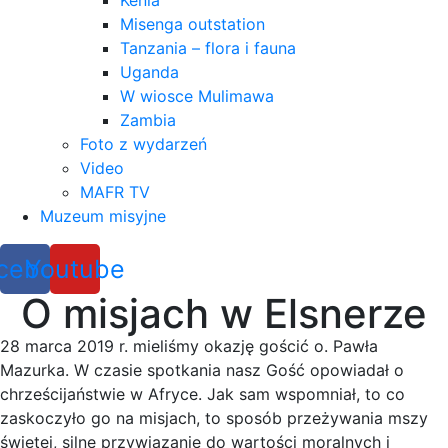
Kenia
Misenga outstation
Tanzania – flora i fauna
Uganda
W wiosce Mulimawa
Zambia
Foto z wydarzeń
Video
MAFR TV
Muzeum misyjne
cebook
Youtube
O misjach w Elsnerze
28 marca 2019 r. mieliśmy okazję gościć o. Pawła
Mazurka. W czasie spotkania nasz Gość opowiadał o
chrześcijaństwie w Afryce. Jak sam wspomniał, to co
zaskoczyło go na misjach, to sposób przeżywania mszy
świętej, silne przywiązanie do wartości moralnych i