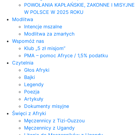
POWOŁANIA KAPŁAŃSKIE, ZAKONNE I MISYJNE
W POLSCE W 2025 ROKU
Modlitwa
Intencje mszalne
Modlitwa za zmarłych
Wspomóż nas
Klub „5 zł misjom”
PMA – pomoc Afryce / 1,5% podatku
Czytelnia
Głos Afryki
Bajki
Legendy
Poezja
Artykuły
Dokumenty misyjne
Święci z Afryki
Męczennicy z Tizi-Ouzzou
Męczennicy z Ugandy