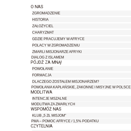
O NAS
ZGROMADZENIE
HISTORIA
ZAŁOŻYCIEL
CHARYZMAT
GDZIE PRACUJEMY W AFRYCE
POLACY W ZGROMADZENIU
ZMARLI MISJONARZE AFRYKI
DIALOG Z ISLAMEM
PÓJDŹ ZA MNĄ!
POWOŁANIE
FORMACJA
DLACZEGO ZOSTAŁEM MISJONARZEM?
POWOŁANIA KAPŁAŃSKIE, ZAKONNE I MISYJNE W POLSCE
MODLITWA
INTENCJE MSZALNE
MODLITWA ZA ZMARŁYCH
WSPOMÓŻ NAS
KLUB „5 ZŁ MISJOM”
PMA – POMOC AFRYCE / 1,5% PODATKU
CZYTELNIA