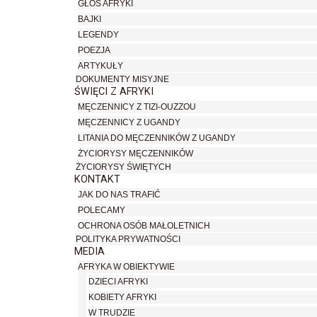
GŁOS AFRYKI
BAJKI
LEGENDY
POEZJA
ARTYKUŁY
DOKUMENTY MISYJNE
ŚWIĘCI Z AFRYKI
MĘCZENNICY Z TIZI-OUZZOU
MĘCZENNICY Z UGANDY
LITANIA DO MĘCZENNIKÓW Z UGANDY
ŻYCIORYSY MĘCZENNIKÓW
ŻYCIORYSY ŚWIĘTYCH
KONTAKT
JAK DO NAS TRAFIĆ
POLECAMY
OCHRONA OSÓB MAŁOLETNICH
POLITYKA PRYWATNOŚCI
MEDIA
AFRYKA W OBIEKTYWIE
DZIECI AFRYKI
KOBIETY AFRYKI
W TRUDZIE