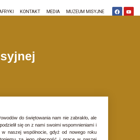
AFRYKI
KONTAKT
MEDIA
MUZEUM MISYJNE
syjnej
Powodów do świętowania nam nie zabrakło, ale
odzielił się on z nami swoimi wspomnieniami i
go w naszej wspólnocie, gdyż od nowego roku
ntoniemu za jego obecność i pracę w naszej