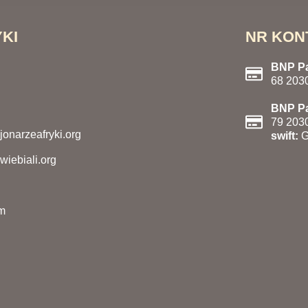
KI
NR KON
BNP Par
68 203
BNP Pa
79 203
onarzeafryki.org
swift:
G
iebiali.org
om