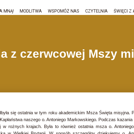
A MNĄ!
MODLITWA
WSPOMÓŻ NAS
CZYTELNIA
ŚWIĘCI Z 
ja z czerwcowej Mszy mi
odbyła się ostatnia w tym roku akademickim Msza Święta misyjna. 
at Kapłaństwa naszego o. Antoniego Markowskiego. Podczas kazania p
j w rożnych krajach. Była to również ostatnia msza o. Antonie
ką w Wielkiej Brytanii. W sposób szczególny dziękujemy o. A