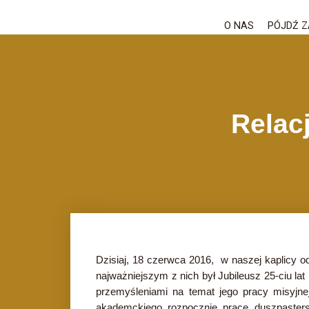
O NAS
PÓJDŹ Z
Relac
Dzisiaj, 18 czerwca 2016, w naszej kaplicy 
najważniejszym z nich był Jubileusz 25-ciu l
przemyśleniami na temat jego pracy misyjne
akademckiego rozpocznie pracę duszpasters