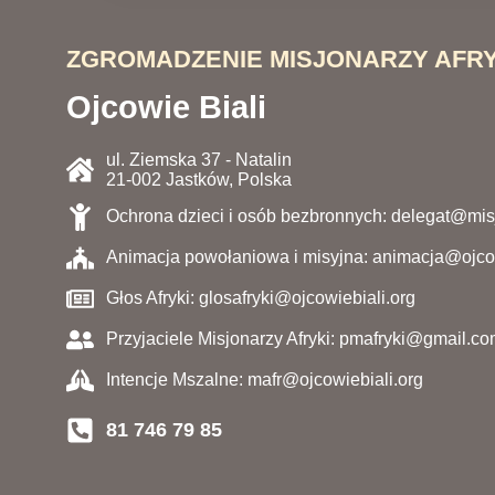
ZGROMADZENIE MISJONARZY AFRY
Ojcowie Biali
ul. Ziemska 37 - Natalin
21-002 Jastków, Polska
Ochrona dzieci i osób bezbronnych: delegat@misj
Animacja powołaniowa i misyjna: animacja@ojcow
Głos Afryki: glosafryki@ojcowiebiali.org
Przyjaciele Misjonarzy Afryki: pmafryki@gmail.c
Intencje Mszalne: mafr@ojcowiebiali.org
81 746 79 85