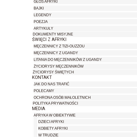
GŁOS AFRYKI
BAJKI
LEGENDY
POEZJA
ARTYKUŁY
DOKUMENTY MISYJNE
ŚWIĘCI Z AFRYKI
MĘCZENNICY Z TIZI-OUZZOU
MĘCZENNICY Z UGANDY
LITANIA DO MĘCZENNIKÓW Z UGANDY
ŻYCIORYSY MĘCZENNIKÓW
ŻYCIORYSY ŚWIĘTYCH
KONTAKT
JAK DO NAS TRAFIĆ
POLECAMY
OCHRONA OSÓB MAŁOLETNICH
POLITYKA PRYWATNOŚCI
MEDIA
AFRYKA W OBIEKTYWIE
DZIECI AFRYKI
KOBIETY AFRYKI
W TRUDZIE