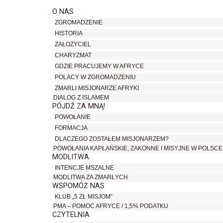
O NAS
ZGROMADZENIE
HISTORIA
ZAŁOŻYCIEL
CHARYZMAT
GDZIE PRACUJEMY W AFRYCE
POLACY W ZGROMADZENIU
ZMARLI MISJONARZE AFRYKI
DIALOG Z ISLAMEM
PÓJDŹ ZA MNĄ!
POWOŁANIE
FORMACJA
DLACZEGO ZOSTAŁEM MISJONARZEM?
POWOŁANIA KAPŁAŃSKIE, ZAKONNE I MISYJNE W POLSCE
MODLITWA
INTENCJE MSZALNE
MODLITWA ZA ZMARŁYCH
WSPOMÓŻ NAS
KLUB „5 ZŁ MISJOM”
PMA – POMOC AFRYCE / 1,5% PODATKU
CZYTELNIA