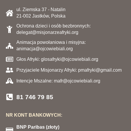
ul. Ziemska 37 - Natalin
21-002 Jastków, Polska
Ochrona dzieci i osób bezbronnych:
delegat@misjonarzeafryki.org
Animacja powołaniowa i misyjna:
animacja@ojcowiebiali.org
Głos Afryki: glosafryki@ojcowiebiali.org
Przyjaciele Misjonarzy Afryki: pmafryki@gmail.com
Intencje Mszalne: mafr@ojcowiebiali.org
81 746 79 85
NR KONT BANKOWYCH:
BNP Paribas (złoty)