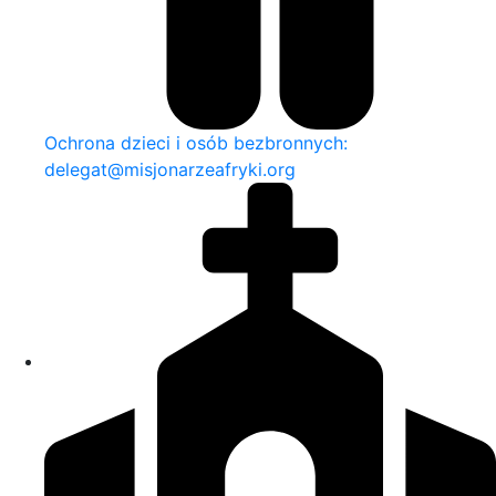
Ochrona dzieci i osób bezbronnych:
delegat@misjonarzeafryki.org