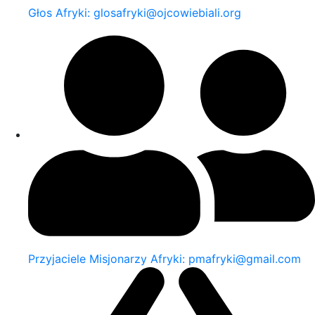
Głos Afryki: glosafryki@ojcowiebiali.org
Przyjaciele Misjonarzy Afryki: pmafryki@gmail.com