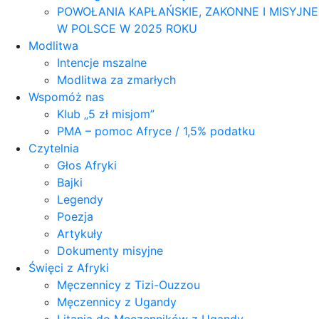
POWOŁANIA KAPŁAŃSKIE, ZAKONNE I MISYJNE
W POLSCE W 2025 ROKU
Modlitwa
Intencje mszalne
Modlitwa za zmarłych
Wspomóż nas
Klub „5 zł misjom”
PMA – pomoc Afryce / 1,5% podatku
Czytelnia
Głos Afryki
Bajki
Legendy
Poezja
Artykuły
Dokumenty misyjne
Święci z Afryki
Męczennicy z Tizi-Ouzzou
Męczennicy z Ugandy