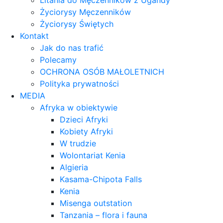
Litania do Męczenników z Ugandy
Życiorysy Męczenników
Życiorysy Świętych
Kontakt
Jak do nas trafić
Polecamy
OCHRONA OSÓB MAŁOLETNICH
Polityka prywatności
MEDIA
Afryka w obiektywie
Dzieci Afryki
Kobiety Afryki
W trudzie
Wolontariat Kenia
Algieria
Kasama-Chipota Falls
Kenia
Misenga outstation
Tanzania – flora i fauna