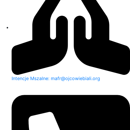
Intencje Mszalne: mafr@ojcowiebiali.org