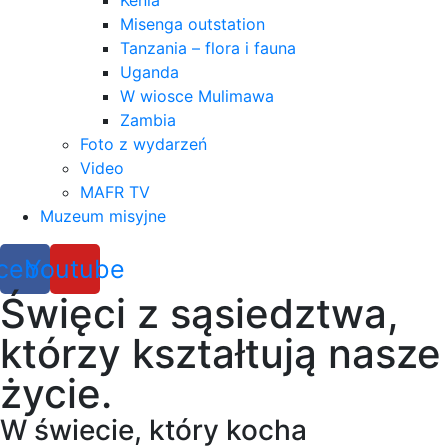
Kenia
Misenga outstation
Tanzania – flora i fauna
Uganda
W wiosce Mulimawa
Zambia
Foto z wydarzeń
Video
MAFR TV
Muzeum misyjne
cebook
Youtube
Święci z sąsiedztwa,
którzy kształtują nasze
życie.
W świecie, który kocha