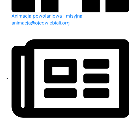
Animacja powołaniowa i misyjna:
animacja@ojcowiebiali.org