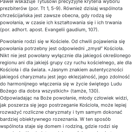
Paweł wskazuje Tytusowi precyzyjne kryteria wyboru
prezbiterów (por. Tt 1, 5-9). Również dzisiaj wspólnota
chrześcijańska jest zawsze obecna, gdy rodzą się
powołania, w czasie ich kształtowania się i ich trwania
(por. adhort. apost. Evangelii gaudium, 107).
Powołanie rodzi się w Kościele. Od chwili pojawienia się
powołania potrzebny jest odpowiedni „zmysł” Kościoła.
Nikt nie jest powołany wyłącznie dla jakiegoś określonego
regionu ani dla jakiejś grupy czy ruchu kościelnego, ale dla
Kościoła i dla świata. «Jasnym znakiem autentyczności
jakiegoś charyzmatu jest jego eklezjalność, jego zdolność
do harmonijnego włączenia się w życie świętego Ludu
Bożego dla dobra wszystkich» (tamże, 130).
Odpowiadając na Boże powołanie, młody człowiek widzi,
jak poszerza się jego postrzeganie Kościoła, może lepiej
rozważyć rozliczne charyzmaty i tym samym dokonać
bardziej obiektywnego rozeznania. W ten sposób
wspólnota staje się domem i rodziną, gdzie rodzi się