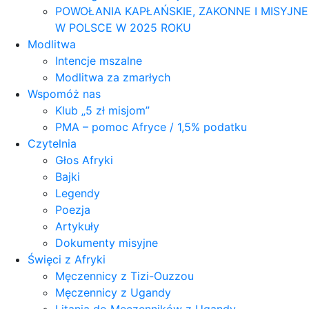
POWOŁANIA KAPŁAŃSKIE, ZAKONNE I MISYJNE
W POLSCE W 2025 ROKU
Modlitwa
Intencje mszalne
Modlitwa za zmarłych
Wspomóż nas
Klub „5 zł misjom”
PMA – pomoc Afryce / 1,5% podatku
Czytelnia
Głos Afryki
Bajki
Legendy
Poezja
Artykuły
Dokumenty misyjne
Święci z Afryki
Męczennicy z Tizi-Ouzzou
Męczennicy z Ugandy