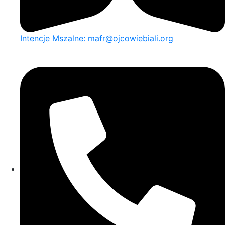
Intencje Mszalne: mafr@ojcowiebiali.org