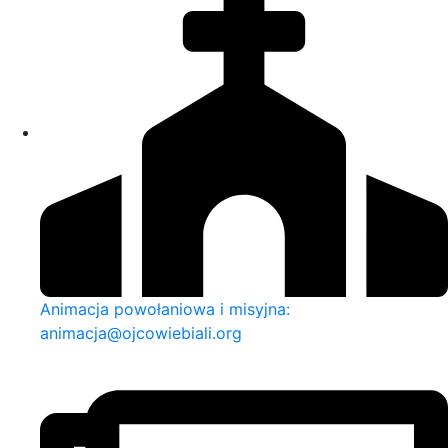
Animacja powołaniowa i misyjna:
animacja@ojcowiebiali.org