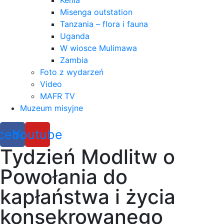
Kenia
Misenga outstation
Tanzania – flora i fauna
Uganda
W wiosce Mulimawa
Zambia
Foto z wydarzeń
Video
MAFR TV
Muzeum misyjne
cebook
Youtube
Tydzień Modlitw o
Powołania do
kapłaństwa i życia
konsekrowanego