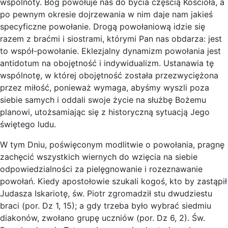
wspólnoty. Bóg powołuje nas do bycia częścią Kościoła, a
po pewnym okresie dojrzewania w nim daje nam jakieś
specyficzne powołanie. Drogą powołaniową idzie się
razem z braćmi i siostrami, którymi Pan nas obdarza: jest
to współ-powołanie. Eklezjalny dynamizm powołania jest
antidotum na obojętność i indywidualizm. Ustanawia tę
wspólnotę, w której obojętność została przezwyciężona
przez miłość, ponieważ wymaga, abyśmy wyszli poza
siebie samych i oddali swoje życie na służbę Bożemu
planowi, utożsamiając się z historyczną sytuacją Jego
świętego ludu.
W tym Dniu, poświęconym modlitwie o powołania, pragnę
zachęcić wszystkich wiernych do wzięcia na siebie
odpowiedzialności za pielęgnowanie i rozeznawanie
powołań. Kiedy apostołowie szukali kogoś, kto by zastąpił
Judasza Iskariotę, św. Piotr zgromadził stu dwudziestu
braci (por. Dz 1, 15); a gdy trzeba było wybrać siedmiu
diakonów, zwołano grupę uczniów (por. Dz 6, 2). Św.