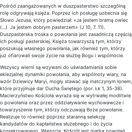
Pośród zaangażowanych w duszpasterstwo szczególną
rolę odgrywają księża. Poprzez ich posługę uobecnia się
Słowo Jezusa, który powiedział: «Ja jestem bramą owiec
(…). Ja jestem dobrym pasterzem» (J 10, 7. 11).
Duszpasterska troska o powołania jest zasadniczą częścią
ich posługi pasterskiej. Księża towarzyszą tym, którzy
poszukują własnego powołania, jak również tym, którzy
już ofiarowali swoje życie na służbę Bogu i wspólnocie.
Wszyscy wierni są wzywani do uświadamiania sobie
eklezjalnej dynamiki powołania, aby wspólnoty wiary, na
wzór Dziewicy Maryi, mogły stawać się matczynym łonem,
które przyjmuje dar Ducha Świętego (por. Łk 1, 35-38).
Macierzyństwo Kościoła wyraża się w wytrwałej modlitwie
o powołania oraz przez oddziaływanie wychowawcze i
towarzyszenie tym, którzy odczuwają Boże powołanie.
Realizuje to również poprzez staranną selekcję
kandydatów do kapłaństwa służebnego i do życia
konsekrowanego. Wreszcie, Kościół jest matką powołań