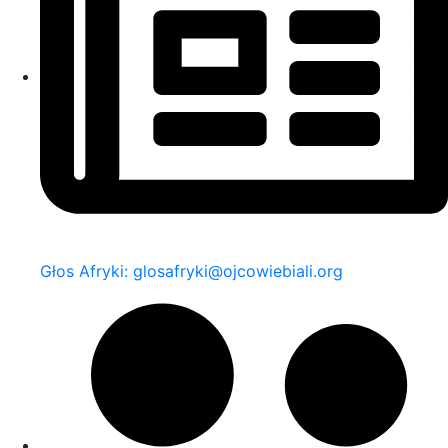
Głos Afryki: glosafryki@ojcowiebiali.org