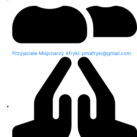
Przyjaciele Misjonarzy Afryki: pmafryki@gmail.com