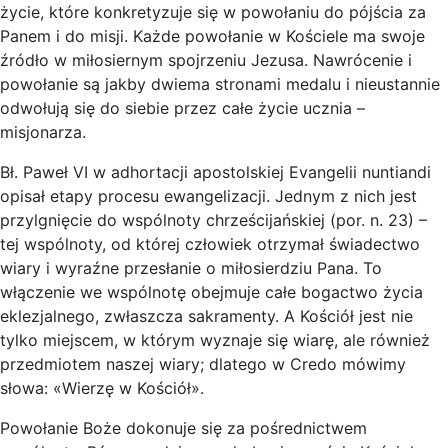
życie, które konkretyzuje się w powołaniu do pójścia za
Panem i do misji. Każde powołanie w Kościele ma swoje
źródło w miłosiernym spojrzeniu Jezusa. Nawrócenie i
powołanie są jakby dwiema stronami medalu i nieustannie
odwołują się do siebie przez całe życie ucznia –
misjonarza.
Bł. Paweł VI w adhortacji apostolskiej Evangelii nuntiandi
opisał etapy procesu ewangelizacji. Jednym z nich jest
przylgnięcie do wspólnoty chrześcijańskiej (por. n. 23) –
tej wspólnoty, od której człowiek otrzymał świadectwo
wiary i wyraźne przesłanie o miłosierdziu Pana. To
włączenie we wspólnotę obejmuje całe bogactwo życia
eklezjalnego, zwłaszcza sakramenty. A Kościół jest nie
tylko miejscem, w którym wyznaje się wiarę, ale również
przedmiotem naszej wiary; dlatego w Credo mówimy
słowa: «Wierzę w Kościół».
Powołanie Boże dokonuje się za pośrednictwem