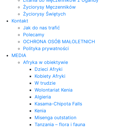
Litania do Męczenników z Ugandy
Życiorysy Męczenników
Życiorysy Świętych
Kontakt
Jak do nas trafić
Polecamy
OCHRONA OSÓB MAŁOLETNICH
Polityka prywatności
MEDIA
Afryka w obiektywie
Dzieci Afryki
Kobiety Afryki
W trudzie
Wolontariat Kenia
Algieria
Kasama-Chipota Falls
Kenia
Misenga outstation
Tanzania – flora i fauna