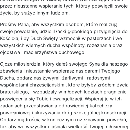
przez nieustanne wspieranie tych, którzy poświęcili swoje
życie, by służyć innym ludziom.
Prośmy Pana, aby wszystkim osobom, które realizują
swoje powołanie, udzielił łaski głębokiego przylgnięcia do
Kościoła; i by Duch Święty wzmocnił w pasterzach i we
wszystkich wiernych ducha wspólnoty, rozeznania oraz
ojcostwa i macierzyństwa duchowego.
Ojcze miłosierdzia, który dałeś swojego Syna dla naszego
zbawienia i nieustannie wspierasz nas darami Twojego
Ducha, obdarz nas żywymi, żarliwymi i radosnymi
wspólnotami chrześcijańskimi, które byłyby źródłem życia
braterskiego, i wzbudzały w młodych ludziach pragnienie
poświęcenia się Tobie i ewangelizacji. Wspieraj je w ich
zadaniach przedstawiania odpowiedniej katechezy
powołaniowej i ukazywania dróg szczególnej konsekracji.
Obdarz mądrością w koniecznym rozeznawaniu powołań,
tak aby we wszystkim jaśniała wielkość Twojej miłosiernej