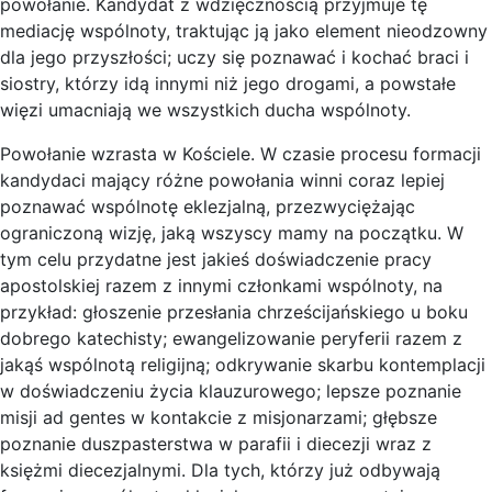
powołanie. Kandydat z wdzięcznością przyjmuje tę
mediację wspólnoty, traktując ją jako element nieodzowny
dla jego przyszłości; uczy się poznawać i kochać braci i
siostry, którzy idą innymi niż jego drogami, a powstałe
więzi umacniają we wszystkich ducha wspólnoty.
Powołanie wzrasta w Kościele. W czasie procesu formacji
kandydaci mający różne powołania winni coraz lepiej
poznawać wspólnotę eklezjalną, przezwyciężając
ograniczoną wizję, jaką wszyscy mamy na początku. W
tym celu przydatne jest jakieś doświadczenie pracy
apostolskiej razem z innymi członkami wspólnoty, na
przykład: głoszenie przesłania chrześcijańskiego u boku
dobrego katechisty; ewangelizowanie peryferii razem z
jakąś wspólnotą religijną; odkrywanie skarbu kontemplacji
w doświadczeniu życia klauzurowego; lepsze poznanie
misji ad gentes w kontakcie z misjonarzami; głębsze
poznanie duszpasterstwa w parafii i diecezji wraz z
księżmi diecezjalnymi. Dla tych, którzy już odbywają