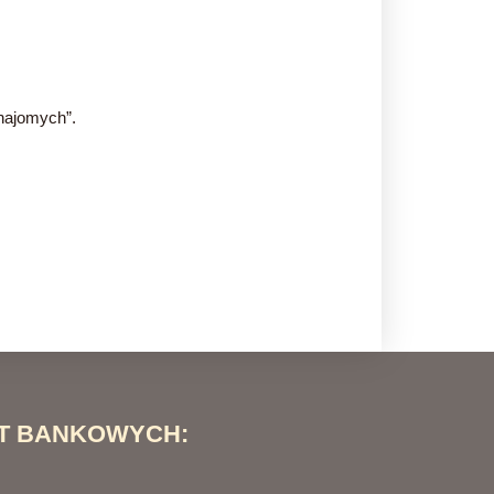
znajomych”.
T BANKOWYCH: