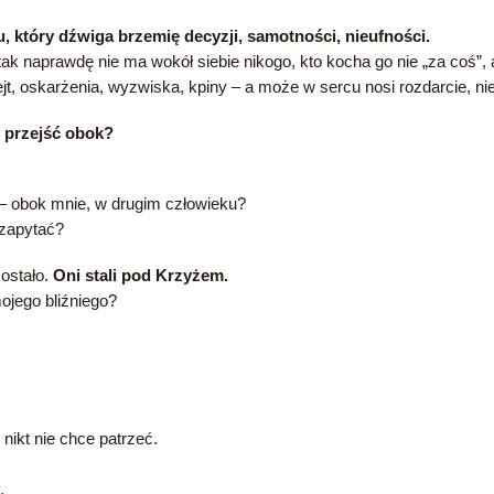
u, który dźwiga brzemię decyzji, samotności, nieufności.
k naprawdę nie ma wokół siebie nikogo, kto kocha go nie „za coś”, a
ejt, oskarżenia, wyzwiska, kpiny – a może w sercu nosi rozdarcie, n
 przejść obok?
ś – obok mnie, w drugim człowieku?
 zapytać?
zostało.
Oni stali pod Krzyżem.
jego bliźniego?
nikt nie chce patrzeć.
.