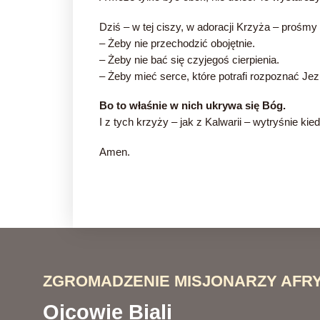
Dziś – w tej ciszy, w adoracji Krzyża – prośmy 
– Żeby nie przechodzić obojętnie.
– Żeby nie bać się czyjegoś cierpienia.
– Żeby mieć serce, które potrafi rozpoznać Je
Bo to właśnie w nich ukrywa się Bóg.
I z tych krzyży – jak z Kalwarii – wytryśnie k
Amen.
ZGROMADZENIE MISJONARZY AFRY
Ojcowie Biali