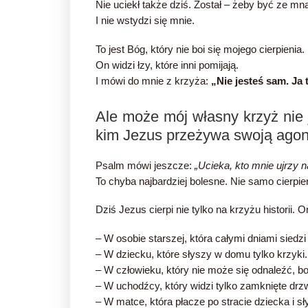
Nie uciekł także dziś. Został – żeby być ze mn
I nie wstydzi się mnie.
To jest Bóg, który nie boi się mojego cierpieni
On widzi łzy, które inni pomijają.
I mówi do mnie z krzyża:
„Nie jesteś sam. Ja t
Ale może mój własny krzyż nie
kim Jezus przeżywa swoją agon
Psalm mówi jeszcze:
„Ucieka, kto mnie ujrzy 
To chyba najbardziej bolesne. Nie samo cierpie
Dziś Jezus cierpi nie tylko na krzyżu histori
– W osobie starszej, która całymi dniami siedzi 
– W dziecku, które słyszy w domu tylko krzyki.
– W człowieku, który nie może się odnaleźć, b
– W uchodźcy, który widzi tylko zamknięte drzw
– W matce, która płacze po stracie dziecka i sł