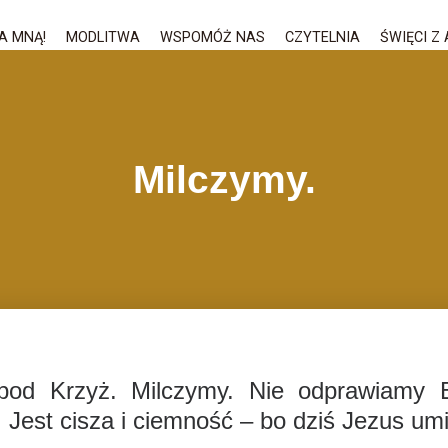
A MNĄ!
MODLITWA
WSPOMÓŻ NAS
CZYTELNIA
ŚWIĘCI Z 
Milczymy.
 pod Krzyż. Milczymy. Nie odprawiamy E
Jest cisza i ciemność – bo dziś Jezus umi