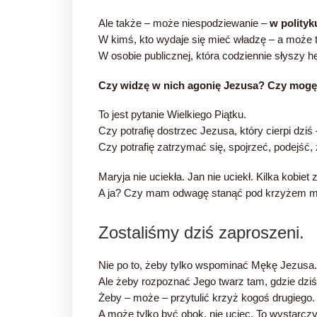
Ale także – może niespodziewanie –
w polityk
W kimś, kto wydaje się mieć władzę – a może ta
W osobie publicznej, która codziennie słyszy h
Czy widzę w nich agonię Jezusa? Czy mogę
To jest pytanie Wielkiego Piątku.
Czy potrafię dostrzec Jezusa, który cierpi dzi
Czy potrafię zatrzymać się, spojrzeć, podejść,
Maryja nie uciekła. Jan nie uciekł. Kilka kobiet 
A ja? Czy mam odwagę stanąć pod krzyżem mo
Zostaliśmy dziś zaproszeni.
Nie po to, żeby tylko wspominać Mękę Jezusa.
Ale żeby rozpoznać Jego twarz tam, gdzie dziś 
Żeby – może – przytulić krzyż kogoś drugiego.
A może tylko być obok, nie uciec. To wystarczy