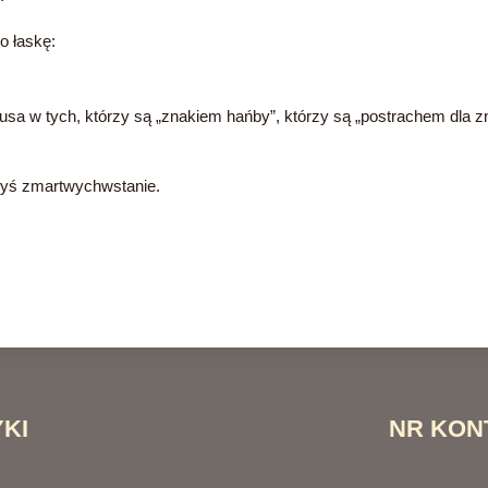
o łaskę:
zusa w tych, którzy są „znakiem hańby”, którzy są „postrachem dla 
iedyś zmartwychwstanie.
KI
NR KON