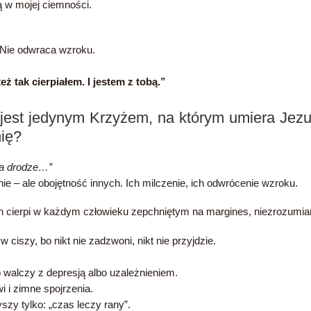
ą w mojej ciemności.
a. Nie odwraca wzroku.
eż tak cierpiałem. I jestem z tobą.”
 jest jedynym Krzyżem, na którym umiera Jezu
ię?
na drodze…”
nie – ale obojętność innych. Ich milczenie, ich odwrócenie wzroku.
i. On cierpi w każdym człowieku zepchniętym na margines, niezrozu
w ciszy, bo nikt nie zadzwoni, nikt nie przyjdzie.
o walczy z depresją albo uzależnieniem.
i i zimne spojrzenia.
yszy tylko: „czas leczy rany”.