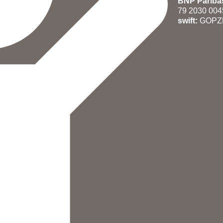
BNP Paribas
79 2030 004
swift:
GOPZ