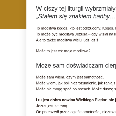
W ciszy tej liturgii wybrzmia
„Stałem się znakiem hańby… u
To modlitwa kogoś, kto jest odrzucony. Kogoś, k
To może być modlitwa Jezusa – gdy wisiał na k
Ale to także modlitwa wielu ludzi dziś.
Może to jest też moja modlitwa?
Może sam doświadczam cier
Może sam wiem, czym jest samotność.
Może wiem, jak boli niezrozumienie, jak ranią s
Może nie mogę spać po nocach. Może duszę się 
I tu jest dobra nowina Wielkiego Piątku: nie
Jezus jest ze mną.
On przeszedł przez ogień samotności, niezrozumi