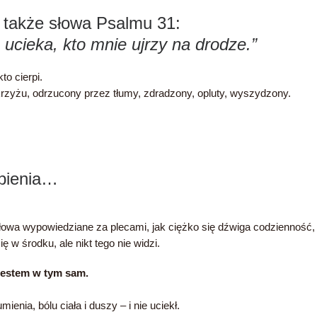
ły także słowa Psalmu 31:
cieka, kto mnie ujrzy na drodze.”
to cierpi.
rzyżu, odrzucony przez tłumy, zdradzony, opluty, wyszydzony.
pienia…
łowa wypowiedziane za plecami, jak ciężko się dźwiga codzienność, ki
w środku, ale nikt tego nie widzi.
 jestem w tym sam.
enia, bólu ciała i duszy – i nie uciekł.