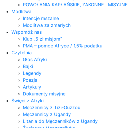
POWOŁANIA KAPŁAŃSKIE, ZAKONNE I MISYJN
Modlitwa
Intencje mszalne
Modlitwa za zmarłych
Wspomóż nas
Klub „5 zł misjom”
PMA – pomoc Afryce / 1,5% podatku
Czytelnia
Głos Afryki
Bajki
Legendy
Poezja
Artykuły
Dokumenty misyjne
Święci z Afryki
Męczennicy z Tizi-Ouzzou
Męczennicy z Ugandy
Litania do Męczenników z Ugandy