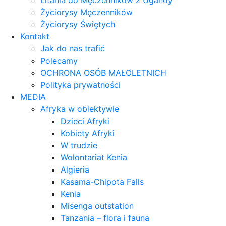
Litania do Męczenników z Ugandy
Życiorysy Męczenników
Życiorysy Świętych
Kontakt
Jak do nas trafić
Polecamy
OCHRONA OSÓB MAŁOLETNICH
Polityka prywatności
MEDIA
Afryka w obiektywie
Dzieci Afryki
Kobiety Afryki
W trudzie
Wolontariat Kenia
Algieria
Kasama-Chipota Falls
Kenia
Misenga outstation
Tanzania – flora i fauna