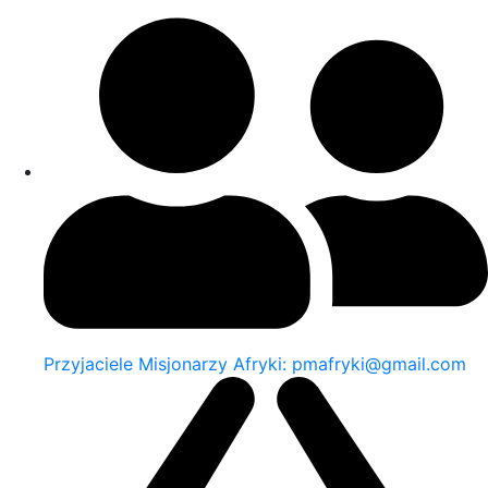
Przyjaciele Misjonarzy Afryki: pmafryki@gmail.com