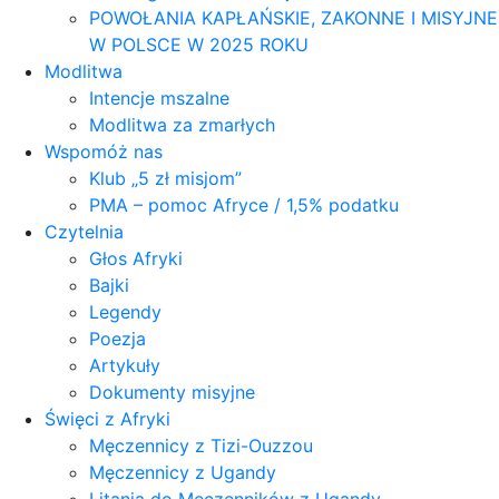
POWOŁANIA KAPŁAŃSKIE, ZAKONNE I MISYJNE
W POLSCE W 2025 ROKU
Modlitwa
Intencje mszalne
Modlitwa za zmarłych
Wspomóż nas
Klub „5 zł misjom”
PMA – pomoc Afryce / 1,5% podatku
Czytelnia
Głos Afryki
Bajki
Legendy
Poezja
Artykuły
Dokumenty misyjne
Święci z Afryki
Męczennicy z Tizi-Ouzzou
Męczennicy z Ugandy