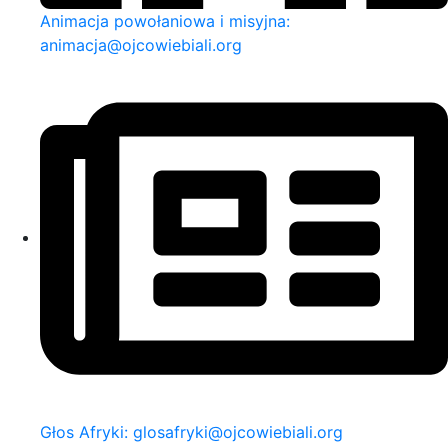
Animacja powołaniowa i misyjna:
animacja@ojcowiebiali.org
Głos Afryki: glosafryki@ojcowiebiali.org