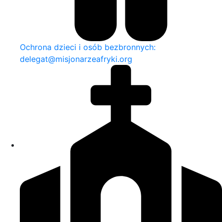
Ochrona dzieci i osób bezbronnych:
delegat@misjonarzeafryki.org