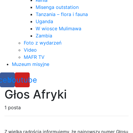
Kenia
Misenga outstation
Tanzania – flora i fauna
Uganda
W wiosce Mulimawa
Zambia
Foto z wydarzeń
Video
MAFR TV
Muzeum misyjne
cebook
Youtube
Głos Afryki
1 posta
Z wielką radością informujemy, że najnowszy numer Głosu